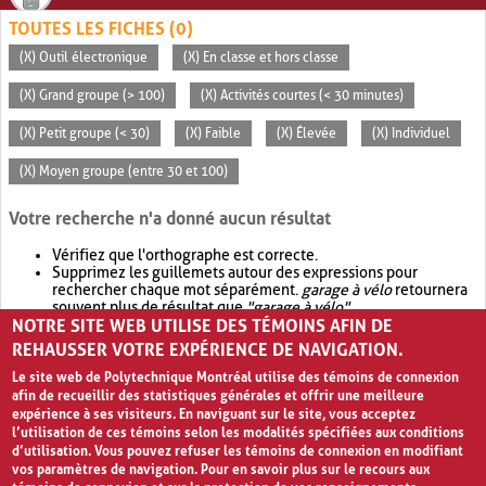
TOUTES LES FICHES (0)
(X) Outil électronique
(X) En classe et hors classe
(X) Grand groupe (> 100)
(X) Activités courtes (< 30 minutes)
(X) Petit groupe (< 30)
(X) Faible
(X) Élevée
(X) Individuel
(X) Moyen groupe (entre 30 et 100)
Votre recherche n'a donné aucun résultat
Vérifiez que l'orthographe est correcte.
Supprimez les guillemets autour des expressions pour
rechercher chaque mot séparément.
garage à vélo
retournera
souvent plus de résultat que
"garage à vélo"
.
NOTRE SITE WEB UTILISE DES TÉMOINS AFIN DE
Envisagez d'élargir votre recherche avec
OR
.
garage OR vélo
retournera souvent plus de résultat que
garage à vélo
.
REHAUSSER VOTRE EXPÉRIENCE DE NAVIGATION.
Le site web de Polytechnique Montréal utilise des témoins de connexion
afin de recueillir des statistiques générales et offrir une meilleure
expérience à ses visiteurs. En naviguant sur le site, vous acceptez
l’utilisation de ces témoins selon les modalités spécifiées aux conditions
d’utilisation. Vous pouvez refuser les témoins de connexion en modifiant
vos paramètres de navigation. Pour en savoir plus sur le recours aux