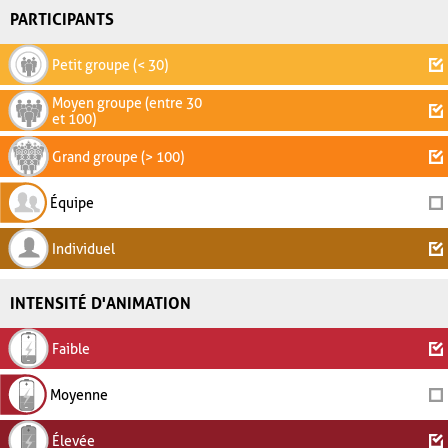
PARTICIPANTS
Petit groupe (< 30)
Moyen groupe (entre 30
et 100)
Grand groupe (> 100)
Équipe
Individuel
INTENSITÉ D'ANIMATION
Faible
Moyenne
Élevée