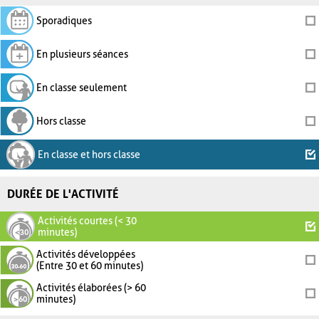
Sporadiques
En plusieurs séances
En classe seulement
Hors classe
En classe et hors classe
DURÉE DE L'ACTIVITÉ
Activités courtes (< 30
minutes)
Activités développées
(Entre 30 et 60 minutes)
Activités élaborées (> 60
minutes)