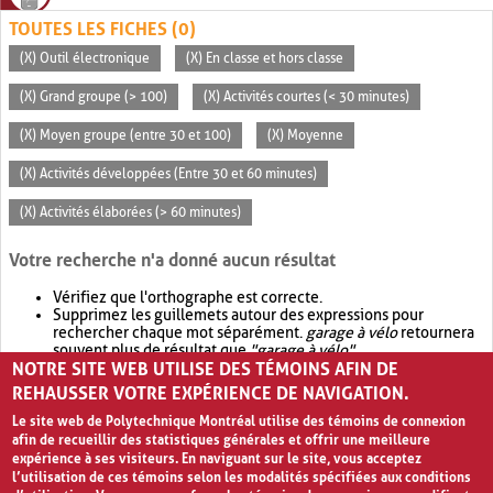
TOUTES LES FICHES (0)
(X) Outil électronique
(X) En classe et hors classe
(X) Grand groupe (> 100)
(X) Activités courtes (< 30 minutes)
(X) Moyen groupe (entre 30 et 100)
(X) Moyenne
(X) Activités développées (Entre 30 et 60 minutes)
(X) Activités élaborées (> 60 minutes)
Votre recherche n'a donné aucun résultat
Vérifiez que l'orthographe est correcte.
Supprimez les guillemets autour des expressions pour
rechercher chaque mot séparément.
garage à vélo
retournera
souvent plus de résultat que
"garage à vélo"
.
NOTRE SITE WEB UTILISE DES TÉMOINS AFIN DE
Envisagez d'élargir votre recherche avec
OR
.
garage OR vélo
retournera souvent plus de résultat que
garage à vélo
.
REHAUSSER VOTRE EXPÉRIENCE DE NAVIGATION.
Le site web de Polytechnique Montréal utilise des témoins de connexion
afin de recueillir des statistiques générales et offrir une meilleure
expérience à ses visiteurs. En naviguant sur le site, vous acceptez
l’utilisation de ces témoins selon les modalités spécifiées aux conditions