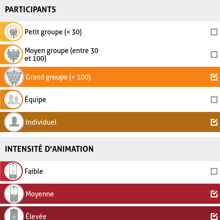
PARTICIPANTS
Petit groupe (< 30)
Moyen groupe (entre 30
et 100)
Grand groupe (> 100)
Équipe
Individuel
INTENSITÉ D'ANIMATION
Faible
Moyenne
Élevée