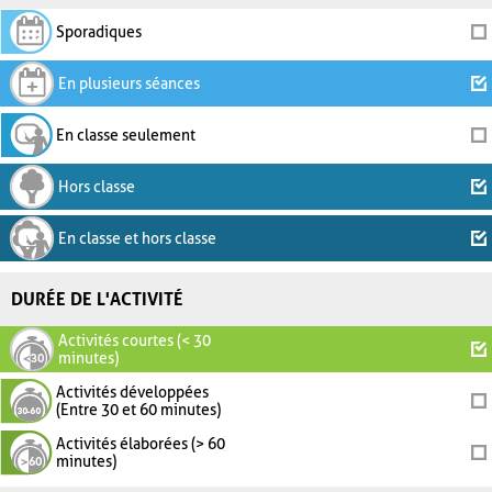
Sporadiques
En plusieurs séances
En classe seulement
Hors classe
En classe et hors classe
DURÉE DE L'ACTIVITÉ
Activités courtes (< 30
minutes)
Activités développées
(Entre 30 et 60 minutes)
Activités élaborées (> 60
minutes)