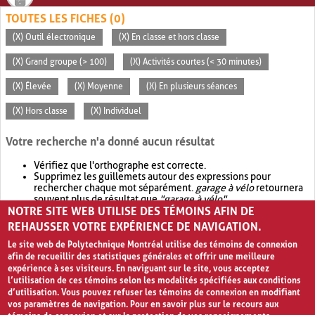
TOUTES LES FICHES (0)
(X) Outil électronique
(X) En classe et hors classe
(X) Grand groupe (> 100)
(X) Activités courtes (< 30 minutes)
(X) Élevée
(X) Moyenne
(X) En plusieurs séances
(X) Hors classe
(X) Individuel
Votre recherche n'a donné aucun résultat
Vérifiez que l'orthographe est correcte.
Supprimez les guillemets autour des expressions pour
rechercher chaque mot séparément.
garage à vélo
retournera
souvent plus de résultat que
"garage à vélo"
.
NOTRE SITE WEB UTILISE DES TÉMOINS AFIN DE
Envisagez d'élargir votre recherche avec
OR
.
garage OR vélo
retournera souvent plus de résultat que
garage à vélo
.
REHAUSSER VOTRE EXPÉRIENCE DE NAVIGATION.
Le site web de Polytechnique Montréal utilise des témoins de connexion
afin de recueillir des statistiques générales et offrir une meilleure
expérience à ses visiteurs. En naviguant sur le site, vous acceptez
l’utilisation de ces témoins selon les modalités spécifiées aux conditions
d’utilisation. Vous pouvez refuser les témoins de connexion en modifiant
vos paramètres de navigation. Pour en savoir plus sur le recours aux