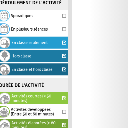
DÉROULEMENT DE L'ACTIVITÉ
Sporadiques
En plusieurs séances
En classe seulement
Hors classe
En classe et hors classe
DURÉE DE L'ACTIVITÉ
Activités courtes (< 30
minutes)
Activités développées
(Entre 30 et 60 minutes)
Activités élaborées (> 60
minutes)