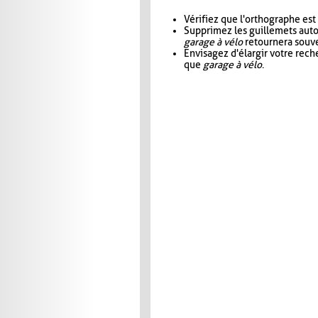
Vérifiez que l'orthographe est
Supprimez les guillemets aut
garage à vélo
retournera souve
Envisagez d'élargir votre rec
que
garage à vélo
.