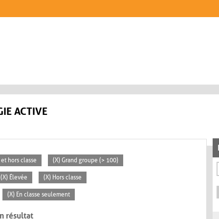
IE ACTIVE
 et hors classe
(X) Grand groupe (> 100)
(X) Élevée
(X) Hors classe
(X) En classe seulement
n résultat