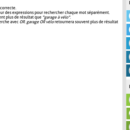
 correcte.
our des expressions pour rechercher chaque mot séparément.
nt plus de résultat que
"garage à vélo"
.
herche avec
OR
.
garage OR vélo
retournera souvent plus de résultat