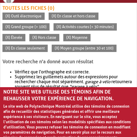
TOUTES LES FICHES (0)
(X) Outil électronique
(X) En classe et hors classe
(X) Grand groupe (> 100)
(X) Activités courtes (< 30 minutes)
(X) Élevée
(X) Hors classe
(X) Moyenne
(X) En classe seulement
(X) Moyen groupe (entre 30 et 100)
Votre recherche n'a donné aucun résultat
Vérifiez que l'orthographe est correcte.
Supprimez les guillemets autour des expressions pour
rechercher chaque mot séparément.
garage à vélo
retournera
souvent plus de résultat que
"garage à vélo"
.
NOTRE SITE WEB UTILISE DES TÉMOINS AFIN DE
Envisagez d'élargir votre recherche avec
OR
.
garage OR vélo
retournera souvent plus de résultat que
garage à vélo
.
REHAUSSER VOTRE EXPÉRIENCE DE NAVIGATION.
Le site web de Polytechnique Montréal utilise des témoins de connexion
afin de recueillir des statistiques générales et offrir une meilleure
expérience à ses visiteurs. En naviguant sur le site, vous acceptez
l’utilisation de ces témoins selon les modalités spécifiées aux conditions
d’utilisation. Vous pouvez refuser les témoins de connexion en modifiant
vos paramètres de navigation. Pour en savoir plus sur le recours aux