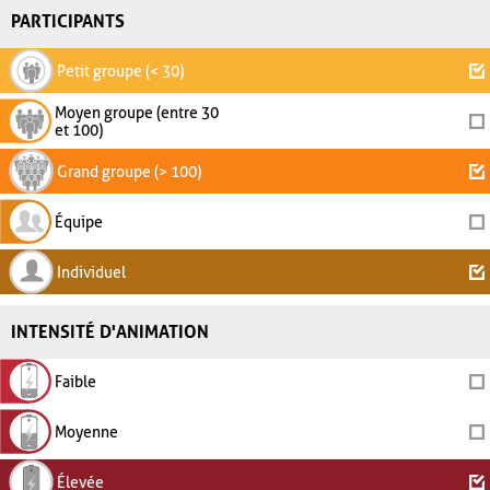
PARTICIPANTS
Petit groupe (< 30)
Moyen groupe (entre 30
et 100)
Grand groupe (> 100)
Équipe
Individuel
INTENSITÉ D'ANIMATION
Faible
Moyenne
Élevée