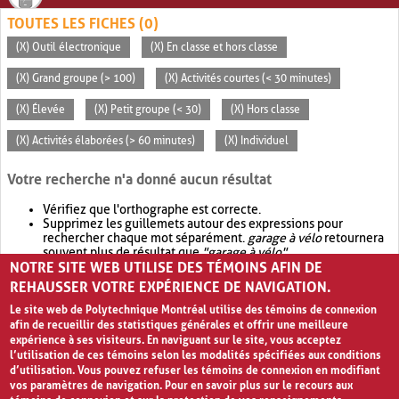
TOUTES LES FICHES (0)
(X) Outil électronique
(X) En classe et hors classe
(X) Grand groupe (> 100)
(X) Activités courtes (< 30 minutes)
(X) Élevée
(X) Petit groupe (< 30)
(X) Hors classe
(X) Activités élaborées (> 60 minutes)
(X) Individuel
Votre recherche n'a donné aucun résultat
Vérifiez que l'orthographe est correcte.
Supprimez les guillemets autour des expressions pour
rechercher chaque mot séparément.
garage à vélo
retournera
souvent plus de résultat que
"garage à vélo"
.
NOTRE SITE WEB UTILISE DES TÉMOINS AFIN DE
Envisagez d'élargir votre recherche avec
OR
.
garage OR vélo
retournera souvent plus de résultat que
garage à vélo
.
REHAUSSER VOTRE EXPÉRIENCE DE NAVIGATION.
Le site web de Polytechnique Montréal utilise des témoins de connexion
afin de recueillir des statistiques générales et offrir une meilleure
expérience à ses visiteurs. En naviguant sur le site, vous acceptez
l’utilisation de ces témoins selon les modalités spécifiées aux conditions
d’utilisation. Vous pouvez refuser les témoins de connexion en modifiant
vos paramètres de navigation. Pour en savoir plus sur le recours aux