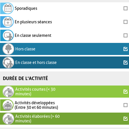
Sporadiques
En plusieurs séances
En classe seulement
Hors classe
En classe et hors classe
DURÉE DE L'ACTIVITÉ
Activités courtes (< 30
minutes)
Activités développées
(Entre 30 et 60 minutes)
Activités élaborées (> 60
minutes)