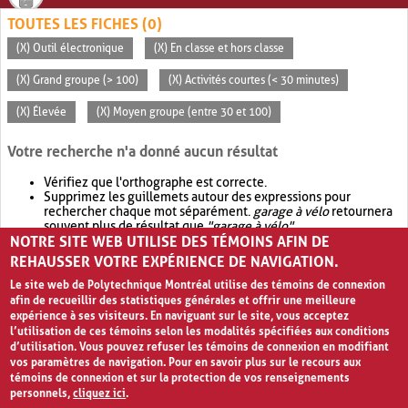
TOUTES LES FICHES (0)
(X) Outil électronique
(X) En classe et hors classe
(X) Grand groupe (> 100)
(X) Activités courtes (< 30 minutes)
(X) Élevée
(X) Moyen groupe (entre 30 et 100)
Votre recherche n'a donné aucun résultat
Vérifiez que l'orthographe est correcte.
Supprimez les guillemets autour des expressions pour
rechercher chaque mot séparément.
garage à vélo
retournera
souvent plus de résultat que
"garage à vélo"
.
NOTRE SITE WEB UTILISE DES TÉMOINS AFIN DE
Envisagez d'élargir votre recherche avec
OR
.
garage OR vélo
retournera souvent plus de résultat que
garage à vélo
.
REHAUSSER VOTRE EXPÉRIENCE DE NAVIGATION.
Le site web de Polytechnique Montréal utilise des témoins de connexion
afin de recueillir des statistiques générales et offrir une meilleure
expérience à ses visiteurs. En naviguant sur le site, vous acceptez
l’utilisation de ces témoins selon les modalités spécifiées aux conditions
d’utilisation. Vous pouvez refuser les témoins de connexion en modifiant
vos paramètres de navigation. Pour en savoir plus sur le recours aux
témoins de connexion et sur la protection de vos renseignements
personnels,
cliquez ici
.
Avis de confidentialité et conditions d’utilisation