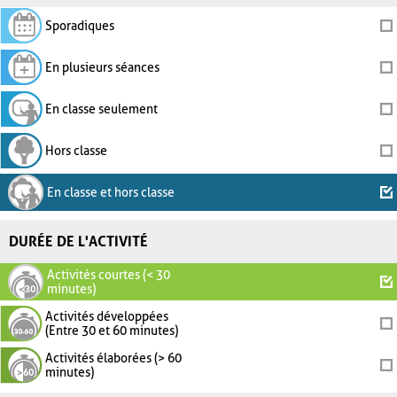
Sporadiques
En plusieurs séances
En classe seulement
Hors classe
En classe et hors classe
DURÉE DE L'ACTIVITÉ
Activités courtes (< 30
minutes)
Activités développées
(Entre 30 et 60 minutes)
Activités élaborées (> 60
minutes)