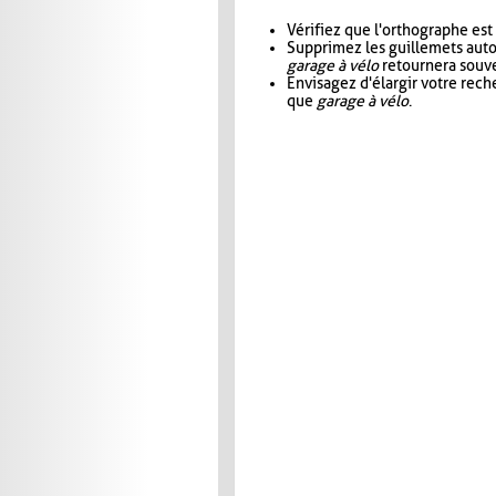
Vérifiez que l'orthographe est
Supprimez les guillemets aut
garage à vélo
retournera souve
Envisagez d'élargir votre rec
que
garage à vélo
.