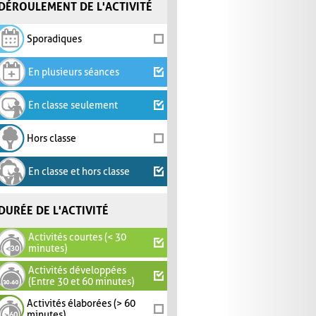
DÉROULEMENT DE L'ACTIVITÉ
Sporadiques
En plusieurs séances
En classe seulement
Hors classe
En classe et hors classe
DURÉE DE L'ACTIVITÉ
Activités courtes (< 30
minutes)
Activités développées
(Entre 30 et 60 minutes)
Activités élaborées (> 60
minutes)