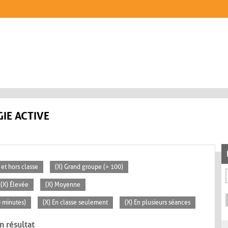
IE ACTIVE
 et hors classe
(X) Grand groupe (> 100)
(X) Élevée
(X) Moyenne
0 minutes)
(X) En classe seulement
(X) En plusieurs séances
n résultat