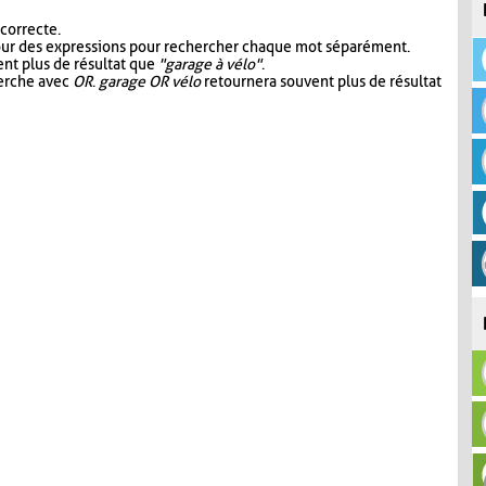
 correcte.
our des expressions pour rechercher chaque mot séparément.
nt plus de résultat que
"garage à vélo"
.
herche avec
OR
.
garage OR vélo
retournera souvent plus de résultat