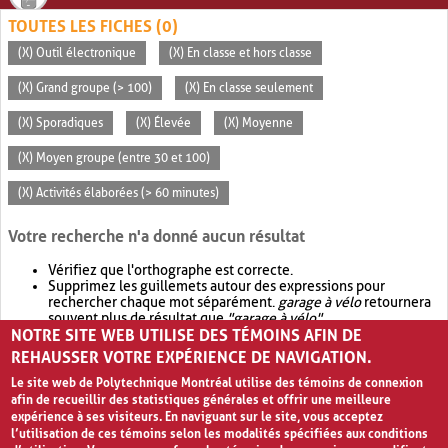
TOUTES LES FICHES (0)
(X) Outil électronique
(X) En classe et hors classe
(X) Grand groupe (> 100)
(X) En classe seulement
(X) Sporadiques
(X) Élevée
(X) Moyenne
(X) Moyen groupe (entre 30 et 100)
(X) Activités élaborées (> 60 minutes)
Votre recherche n'a donné aucun résultat
Vérifiez que l'orthographe est correcte.
Supprimez les guillemets autour des expressions pour
rechercher chaque mot séparément.
garage à vélo
retournera
souvent plus de résultat que
"garage à vélo"
.
NOTRE SITE WEB UTILISE DES TÉMOINS AFIN DE
Envisagez d'élargir votre recherche avec
OR
.
garage OR vélo
retournera souvent plus de résultat que
garage à vélo
.
REHAUSSER VOTRE EXPÉRIENCE DE NAVIGATION.
Le site web de Polytechnique Montréal utilise des témoins de connexion
afin de recueillir des statistiques générales et offrir une meilleure
expérience à ses visiteurs. En naviguant sur le site, vous acceptez
l’utilisation de ces témoins selon les modalités spécifiées aux conditions