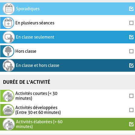
Sporadiques
En plusieurs séances
En classe seulement
Hors classe
En classe et hors classe
DURÉE DE L'ACTIVITÉ
Activités courtes (< 30
minutes)
Activités développées
(Entre 30 et 60 minutes)
Activités élaborées (> 60
minutes)