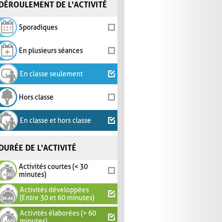
DÉROULEMENT DE L'ACTIVITÉ
Sporadiques
En plusieurs séances
En classe seulement
Hors classe
En classe et hors classe
DURÉE DE L'ACTIVITÉ
Activités courtes (< 30
minutes)
Activités développées
(Entre 30 et 60 minutes)
Activités élaborées (> 60
minutes)