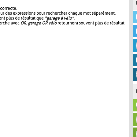
 correcte.
our des expressions pour rechercher chaque mot séparément.
nt plus de résultat que
"garage à vélo"
.
herche avec
OR
.
garage OR vélo
retournera souvent plus de résultat