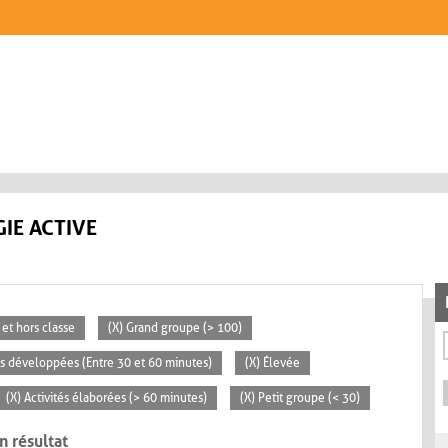
IE ACTIVE
 et hors classe
(X) Grand groupe (> 100)
tés développées (Entre 30 et 60 minutes)
(X) Élevée
(X) Activités élaborées (> 60 minutes)
(X) Petit groupe (< 30)
n résultat