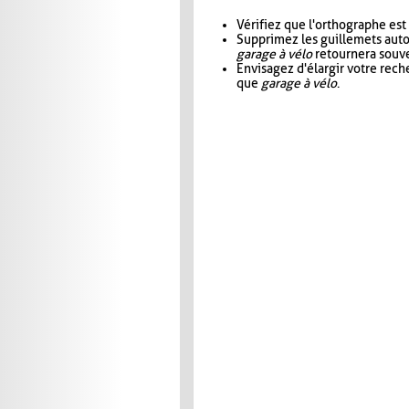
Vérifiez que l'orthographe est
Supprimez les guillemets aut
garage à vélo
retournera souve
Envisagez d'élargir votre rec
que
garage à vélo
.