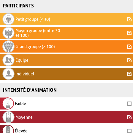
PARTICIPANTS
Petit groupe (< 30)
Moyen groupe (entre 30
et 100)
Grand groupe (> 100)
Équipe
Individuel
INTENSITÉ D'ANIMATION
Faible
Moyenne
Élevée