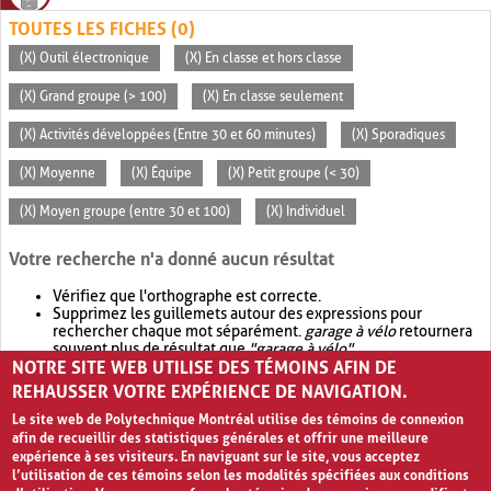
TOUTES LES FICHES (0)
(X) Outil électronique
(X) En classe et hors classe
(X) Grand groupe (> 100)
(X) En classe seulement
(X) Activités développées (Entre 30 et 60 minutes)
(X) Sporadiques
(X) Moyenne
(X) Équipe
(X) Petit groupe (< 30)
(X) Moyen groupe (entre 30 et 100)
(X) Individuel
Votre recherche n'a donné aucun résultat
Vérifiez que l'orthographe est correcte.
Supprimez les guillemets autour des expressions pour
rechercher chaque mot séparément.
garage à vélo
retournera
souvent plus de résultat que
"garage à vélo"
.
NOTRE SITE WEB UTILISE DES TÉMOINS AFIN DE
Envisagez d'élargir votre recherche avec
OR
.
garage OR vélo
retournera souvent plus de résultat que
garage à vélo
.
REHAUSSER VOTRE EXPÉRIENCE DE NAVIGATION.
Le site web de Polytechnique Montréal utilise des témoins de connexion
afin de recueillir des statistiques générales et offrir une meilleure
expérience à ses visiteurs. En naviguant sur le site, vous acceptez
l’utilisation de ces témoins selon les modalités spécifiées aux conditions