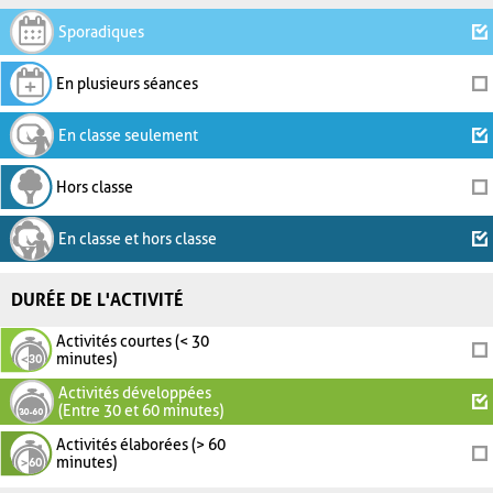
Sporadiques
En plusieurs séances
En classe seulement
Hors classe
En classe et hors classe
DURÉE DE L'ACTIVITÉ
Activités courtes (< 30
minutes)
Activités développées
(Entre 30 et 60 minutes)
Activités élaborées (> 60
minutes)