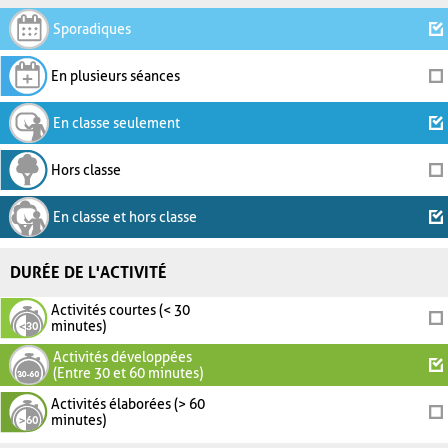
Sporadiques
En plusieurs séances
En classe seulement
Hors classe
En classe et hors classe
DURÉE DE L'ACTIVITÉ
Activités courtes (< 30
minutes)
Activités développées
(Entre 30 et 60 minutes)
Activités élaborées (> 60
minutes)