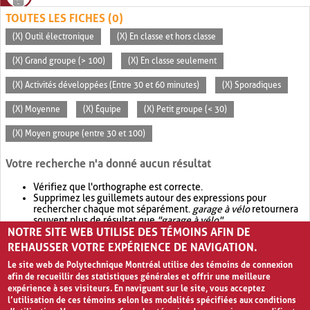
TOUTES LES FICHES (0)
(X) Outil électronique
(X) En classe et hors classe
(X) Grand groupe (> 100)
(X) En classe seulement
(X) Activités développées (Entre 30 et 60 minutes)
(X) Sporadiques
(X) Moyenne
(X) Équipe
(X) Petit groupe (< 30)
(X) Moyen groupe (entre 30 et 100)
Votre recherche n'a donné aucun résultat
Vérifiez que l'orthographe est correcte.
Supprimez les guillemets autour des expressions pour
rechercher chaque mot séparément.
garage à vélo
retournera
souvent plus de résultat que
"garage à vélo"
.
NOTRE SITE WEB UTILISE DES TÉMOINS AFIN DE
Envisagez d'élargir votre recherche avec
OR
.
garage OR vélo
retournera souvent plus de résultat que
garage à vélo
.
REHAUSSER VOTRE EXPÉRIENCE DE NAVIGATION.
Le site web de Polytechnique Montréal utilise des témoins de connexion
afin de recueillir des statistiques générales et offrir une meilleure
expérience à ses visiteurs. En naviguant sur le site, vous acceptez
l’utilisation de ces témoins selon les modalités spécifiées aux conditions