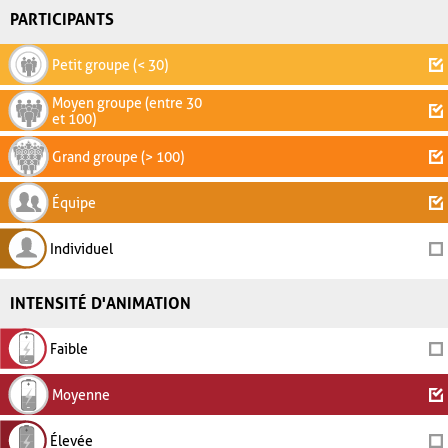
PARTICIPANTS
Petit groupe (< 30)
Moyen groupe (entre 30
et 100)
Grand groupe (> 100)
Équipe
Individuel
INTENSITÉ D'ANIMATION
Faible
Moyenne
Élevée