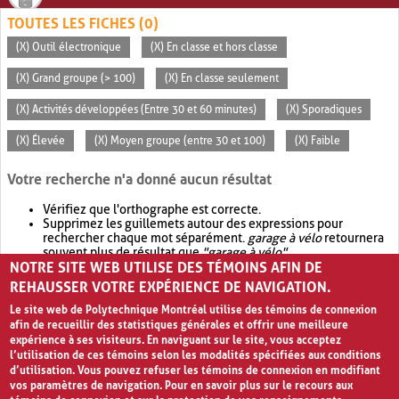
TOUTES LES FICHES (0)
(X) Outil électronique
(X) En classe et hors classe
(X) Grand groupe (> 100)
(X) En classe seulement
(X) Activités développées (Entre 30 et 60 minutes)
(X) Sporadiques
(X) Élevée
(X) Moyen groupe (entre 30 et 100)
(X) Faible
Votre recherche n'a donné aucun résultat
Vérifiez que l'orthographe est correcte.
Supprimez les guillemets autour des expressions pour
rechercher chaque mot séparément.
garage à vélo
retournera
souvent plus de résultat que
"garage à vélo"
.
NOTRE SITE WEB UTILISE DES TÉMOINS AFIN DE
Envisagez d'élargir votre recherche avec
OR
.
garage OR vélo
retournera souvent plus de résultat que
garage à vélo
.
REHAUSSER VOTRE EXPÉRIENCE DE NAVIGATION.
Le site web de Polytechnique Montréal utilise des témoins de connexion
afin de recueillir des statistiques générales et offrir une meilleure
expérience à ses visiteurs. En naviguant sur le site, vous acceptez
l’utilisation de ces témoins selon les modalités spécifiées aux conditions
d’utilisation. Vous pouvez refuser les témoins de connexion en modifiant
vos paramètres de navigation. Pour en savoir plus sur le recours aux