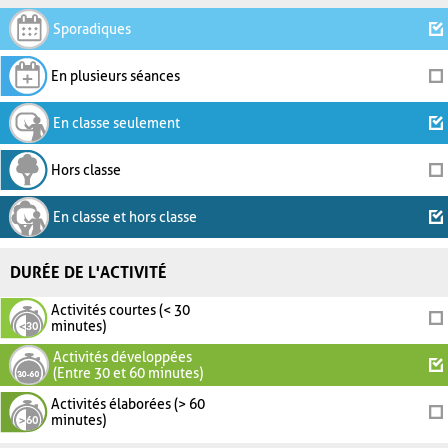
Sporadiques
En plusieurs séances
En classe seulement
Hors classe
En classe et hors classe
DURÉE DE L'ACTIVITÉ
Activités courtes (< 30
minutes)
Activités développées
(Entre 30 et 60 minutes)
Activités élaborées (> 60
minutes)