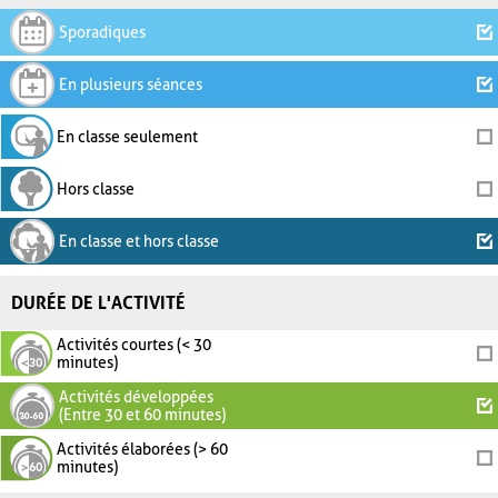
Sporadiques
En plusieurs séances
En classe seulement
Hors classe
En classe et hors classe
DURÉE DE L'ACTIVITÉ
Activités courtes (< 30
minutes)
Activités développées
(Entre 30 et 60 minutes)
Activités élaborées (> 60
minutes)