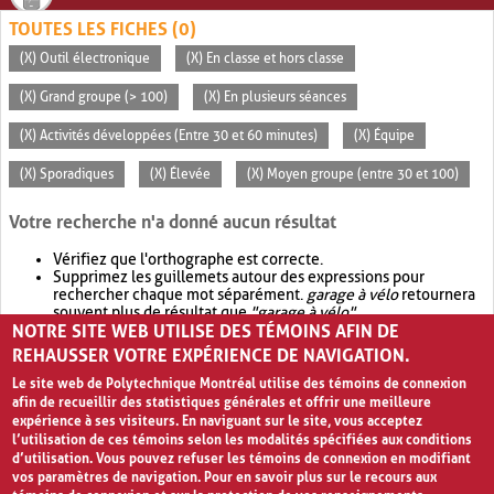
TOUTES LES FICHES (0)
(X) Outil électronique
(X) En classe et hors classe
(X) Grand groupe (> 100)
(X) En plusieurs séances
(X) Activités développées (Entre 30 et 60 minutes)
(X) Équipe
(X) Sporadiques
(X) Élevée
(X) Moyen groupe (entre 30 et 100)
Votre recherche n'a donné aucun résultat
Vérifiez que l'orthographe est correcte.
Supprimez les guillemets autour des expressions pour
rechercher chaque mot séparément.
garage à vélo
retournera
souvent plus de résultat que
"garage à vélo"
.
NOTRE SITE WEB UTILISE DES TÉMOINS AFIN DE
Envisagez d'élargir votre recherche avec
OR
.
garage OR vélo
retournera souvent plus de résultat que
garage à vélo
.
REHAUSSER VOTRE EXPÉRIENCE DE NAVIGATION.
Le site web de Polytechnique Montréal utilise des témoins de connexion
afin de recueillir des statistiques générales et offrir une meilleure
expérience à ses visiteurs. En naviguant sur le site, vous acceptez
l’utilisation de ces témoins selon les modalités spécifiées aux conditions
d’utilisation. Vous pouvez refuser les témoins de connexion en modifiant
vos paramètres de navigation. Pour en savoir plus sur le recours aux