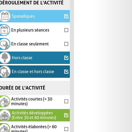
DÉROULEMENT DE L'ACTIVITÉ
Sporadiques
En plusieurs séances
En classe seulement
Hors classe
En classe et hors classe
DURÉE DE L'ACTIVITÉ
Activités courtes (< 30
minutes)
Activités développées
(Entre 30 et 60 minutes)
Activités élaborées (> 60
minutes)