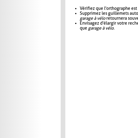
Vérifiez que l'orthographe est
Supprimez les guillemets aut
garage à vélo
retournera souve
Envisagez d'élargir votre rec
que
garage à vélo
.