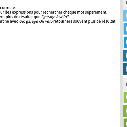
 correcte.
our des expressions pour rechercher chaque mot séparément.
nt plus de résultat que
"garage à vélo"
.
herche avec
OR
.
garage OR vélo
retournera souvent plus de résultat