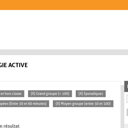
IE ACTIVE
 et hors classe
(X) Grand groupe (> 100)
(X) Sporadiques
ppées (Entre 30 et 60 minutes)
(X) Moyen groupe (entre 30 et 100)
n résultat