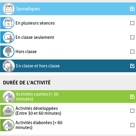
Sporadiques
En plusieurs séances
En classe seulement
Hors classe
En classe et hors classe
DURÉE DE L'ACTIVITÉ
Activités courtes (< 30
minutes)
Activités développées
(Entre 30 et 60 minutes)
Activités élaborées (> 60
minutes)