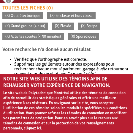
TOUTES LES FICHES (0)
(X) Outil électronique
(X) En classe et hors classe
(X) Grand groupe (> 100)
(X) Élevée
(X) Équipe
(X) Activités courtes (< 30 minutes)
(X) Sporadiques
Votre recherche n'a donné aucun résultat
Vérifiez que l'orthographe est correcte.
Supprimez les guillemets autour des expressions pour
rechercher chaque mot séparément.
garage à vélo
retournera
souvent plus de résultat que
"garage à vélo"
.
NOTRE SITE WEB UTILISE DES TÉMOINS AFIN DE
Envisagez d'élargir votre recherche avec
OR
.
garage OR vélo
retournera souvent plus de résultat que
garage à vélo
.
REHAUSSER VOTRE EXPÉRIENCE DE NAVIGATION.
Le site web de Polytechnique Montréal utilise des témoins de connexion
afin de recueillir des statistiques générales et offrir une meilleure
expérience à ses visiteurs. En naviguant sur le site, vous acceptez
l’utilisation de ces témoins selon les modalités spécifiées aux conditions
d’utilisation. Vous pouvez refuser les témoins de connexion en modifiant
vos paramètres de navigation. Pour en savoir plus sur le recours aux
témoins de connexion et sur la protection de vos renseignements
personnels,
cliquez ici
.
Avis de confidentialité et conditions d’utilisation