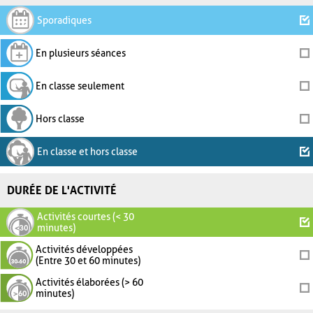
Sporadiques
En plusieurs séances
En classe seulement
Hors classe
En classe et hors classe
DURÉE DE L'ACTIVITÉ
Activités courtes (< 30
minutes)
Activités développées
(Entre 30 et 60 minutes)
Activités élaborées (> 60
minutes)