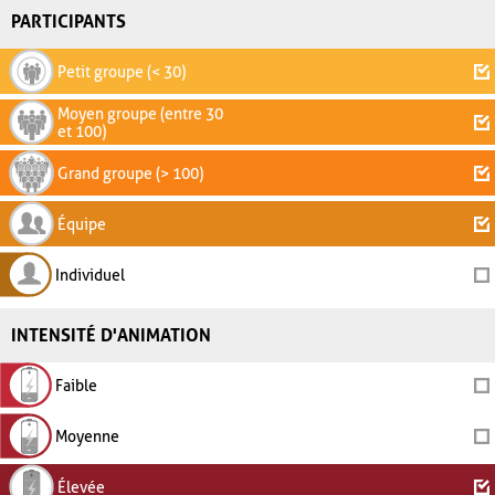
PARTICIPANTS
Petit groupe (< 30)
Moyen groupe (entre 30
et 100)
Grand groupe (> 100)
Équipe
Individuel
INTENSITÉ D'ANIMATION
Faible
Moyenne
Élevée