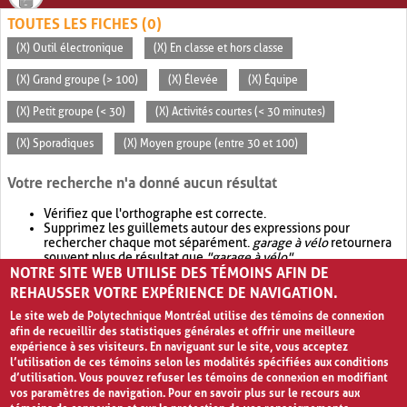
TOUTES LES FICHES (0)
(X) Outil électronique
(X) En classe et hors classe
(X) Grand groupe (> 100)
(X) Élevée
(X) Équipe
(X) Petit groupe (< 30)
(X) Activités courtes (< 30 minutes)
(X) Sporadiques
(X) Moyen groupe (entre 30 et 100)
Votre recherche n'a donné aucun résultat
Vérifiez que l'orthographe est correcte.
Supprimez les guillemets autour des expressions pour
rechercher chaque mot séparément.
garage à vélo
retournera
souvent plus de résultat que
"garage à vélo"
.
NOTRE SITE WEB UTILISE DES TÉMOINS AFIN DE
Envisagez d'élargir votre recherche avec
OR
.
garage OR vélo
retournera souvent plus de résultat que
garage à vélo
.
REHAUSSER VOTRE EXPÉRIENCE DE NAVIGATION.
Le site web de Polytechnique Montréal utilise des témoins de connexion
afin de recueillir des statistiques générales et offrir une meilleure
expérience à ses visiteurs. En naviguant sur le site, vous acceptez
l’utilisation de ces témoins selon les modalités spécifiées aux conditions
d’utilisation. Vous pouvez refuser les témoins de connexion en modifiant
vos paramètres de navigation. Pour en savoir plus sur le recours aux