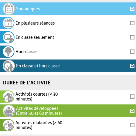
Sporadiques
En plusieurs séances
En classe seulement
Hors classe
En classe et hors classe
DURÉE DE L'ACTIVITÉ
Activités courtes (< 30
minutes)
Activités développées
(Entre 30 et 60 minutes)
Activités élaborées (> 60
minutes)