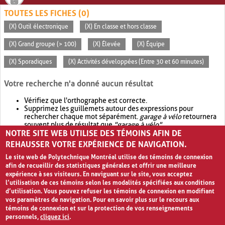
TOUTES LES FICHES (0)
(X) Outil électronique
(X) En classe et hors classe
(X) Grand groupe (> 100)
(X) Élevée
(X) Équipe
(X) Sporadiques
(X) Activités développées (Entre 30 et 60 minutes)
Votre recherche n'a donné aucun résultat
Vérifiez que l'orthographe est correcte.
Supprimez les guillemets autour des expressions pour
rechercher chaque mot séparément.
garage à vélo
retournera
souvent plus de résultat que
"garage à vélo"
.
NOTRE SITE WEB UTILISE DES TÉMOINS AFIN DE
Envisagez d'élargir votre recherche avec
OR
.
garage OR vélo
retournera souvent plus de résultat que
garage à vélo
.
REHAUSSER VOTRE EXPÉRIENCE DE NAVIGATION.
Le site web de Polytechnique Montréal utilise des témoins de connexion
afin de recueillir des statistiques générales et offrir une meilleure
expérience à ses visiteurs. En naviguant sur le site, vous acceptez
l’utilisation de ces témoins selon les modalités spécifiées aux conditions
d’utilisation. Vous pouvez refuser les témoins de connexion en modifiant
vos paramètres de navigation. Pour en savoir plus sur le recours aux
témoins de connexion et sur la protection de vos renseignements
personnels,
cliquez ici
.
Avis de confidentialité et conditions d’utilisation