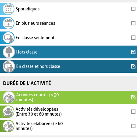
Sporadiques
En plusieurs séances
En classe seulement
Hors classe
En classe et hors classe
DURÉE DE L'ACTIVITÉ
Activités courtes (< 30
minutes)
Activités développées
(Entre 30 et 60 minutes)
Activités élaborées (> 60
minutes)