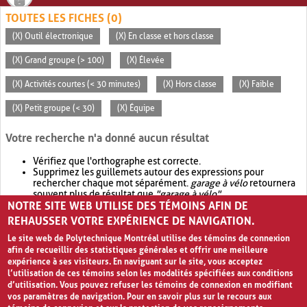
TOUTES LES FICHES (0)
(X) Outil électronique
(X) En classe et hors classe
(X) Grand groupe (> 100)
(X) Élevée
(X) Activités courtes (< 30 minutes)
(X) Hors classe
(X) Faible
(X) Petit groupe (< 30)
(X) Équipe
Votre recherche n'a donné aucun résultat
Vérifiez que l'orthographe est correcte.
Supprimez les guillemets autour des expressions pour
rechercher chaque mot séparément.
garage à vélo
retournera
souvent plus de résultat que
"garage à vélo"
.
NOTRE SITE WEB UTILISE DES TÉMOINS AFIN DE
Envisagez d'élargir votre recherche avec
OR
.
garage OR vélo
retournera souvent plus de résultat que
garage à vélo
.
REHAUSSER VOTRE EXPÉRIENCE DE NAVIGATION.
Le site web de Polytechnique Montréal utilise des témoins de connexion
afin de recueillir des statistiques générales et offrir une meilleure
expérience à ses visiteurs. En naviguant sur le site, vous acceptez
l’utilisation de ces témoins selon les modalités spécifiées aux conditions
d’utilisation. Vous pouvez refuser les témoins de connexion en modifiant
vos paramètres de navigation. Pour en savoir plus sur le recours aux