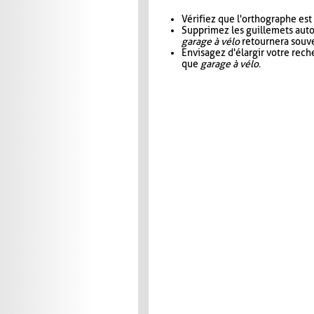
Vérifiez que l'orthographe est
Supprimez les guillemets aut
garage à vélo
retournera souve
Envisagez d'élargir votre rec
que
garage à vélo
.