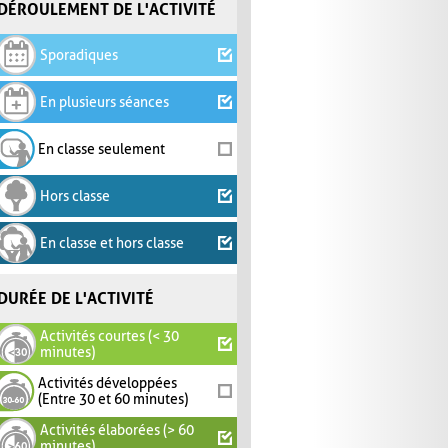
DÉROULEMENT DE L'ACTIVITÉ
Sporadiques
En plusieurs séances
En classe seulement
Hors classe
En classe et hors classe
DURÉE DE L'ACTIVITÉ
Activités courtes (< 30
minutes)
Activités développées
(Entre 30 et 60 minutes)
Activités élaborées (> 60
minutes)