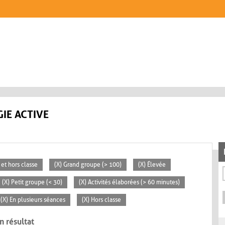
IE ACTIVE
 et hors classe
(X) Grand groupe (> 100)
(X) Élevée
(X) Petit groupe (< 30)
(X) Activités élaborées (> 60 minutes)
(X) En plusieurs séances
(X) Hors classe
n résultat