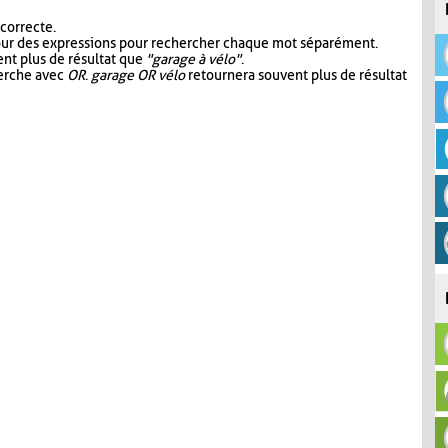
 correcte.
our des expressions pour rechercher chaque mot séparément.
nt plus de résultat que
"garage à vélo"
.
herche avec
OR
.
garage OR vélo
retournera souvent plus de résultat