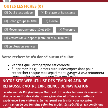
TOUTES LES FICHES (0)
(X) Outil électronique
(X) En classe et hors classe
(X) Grand groupe (> 100)
(X) Élevée
(X) Moyen groupe (entre 30 et 100)
(X) Moyenne
(X) Activités développées (Entre 30 et 60 minutes)
(X) En plusieurs séances
Votre recherche n'a donné aucun résultat
Vérifiez que l'orthographe est correcte.
Supprimez les guillemets autour des expressions pour
rechercher chaque mot séparément.
garage à vélo
retournera
souvent plus de résultat que
"garage à vélo"
.
NOTRE SITE WEB UTILISE DES TÉMOINS AFIN DE
Envisagez d'élargir votre recherche avec
OR
.
garage OR vélo
retournera souvent plus de résultat que
garage à vélo
.
REHAUSSER VOTRE EXPÉRIENCE DE NAVIGATION.
Le site web de Polytechnique Montréal utilise des témoins de connexion
afin de recueillir des statistiques générales et offrir une meilleure
expérience à ses visiteurs. En naviguant sur le site, vous acceptez
l’utilisation de ces témoins selon les modalités spécifiées aux conditions