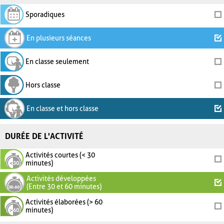
Sporadiques
En plusieurs séances
En classe seulement
Hors classe
En classe et hors classe
DURÉE DE L'ACTIVITÉ
Activités courtes (< 30
minutes)
Activités développées
(Entre 30 et 60 minutes)
Activités élaborées (> 60
minutes)