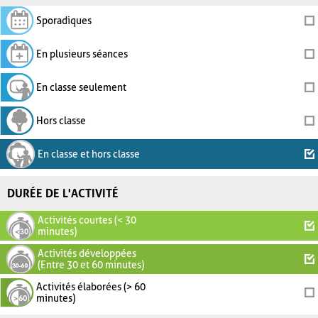
Sporadiques
En plusieurs séances
En classe seulement
Hors classe
En classe et hors classe
DURÉE DE L'ACTIVITÉ
Activités courtes (< 30
minutes)
Activités développées
(Entre 30 et 60 minutes)
Activités élaborées (> 60
minutes)