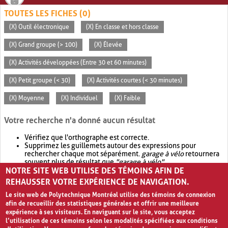
TOUTES LES FICHES (0)
(X) Outil électronique
(X) En classe et hors classe
(X) Grand groupe (> 100)
(X) Élevée
(X) Activités développées (Entre 30 et 60 minutes)
(X) Petit groupe (< 30)
(X) Activités courtes (< 30 minutes)
(X) Moyenne
(X) Individuel
(X) Faible
Votre recherche n'a donné aucun résultat
Vérifiez que l'orthographe est correcte.
Supprimez les guillemets autour des expressions pour
rechercher chaque mot séparément.
garage à vélo
retournera
souvent plus de résultat que
"garage à vélo"
.
NOTRE SITE WEB UTILISE DES TÉMOINS AFIN DE
Envisagez d'élargir votre recherche avec
OR
.
garage OR vélo
retournera souvent plus de résultat que
garage à vélo
.
REHAUSSER VOTRE EXPÉRIENCE DE NAVIGATION.
Le site web de Polytechnique Montréal utilise des témoins de connexion
afin de recueillir des statistiques générales et offrir une meilleure
expérience à ses visiteurs. En naviguant sur le site, vous acceptez
l’utilisation de ces témoins selon les modalités spécifiées aux conditions