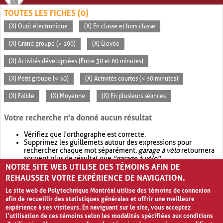
TOUTES LES FICHES (0)
(X) Outil électronique
(X) En classe et hors classe
(X) Grand groupe (> 100)
(X) Élevée
(X) Activités développées (Entre 30 et 60 minutes)
(X) Petit groupe (< 30)
(X) Activités courtes (< 30 minutes)
(X) Faible
(X) Moyenne
(X) En plusieurs séances
Votre recherche n'a donné aucun résultat
Vérifiez que l'orthographe est correcte.
Supprimez les guillemets autour des expressions pour
rechercher chaque mot séparément.
garage à vélo
retournera
souvent plus de résultat que
"garage à vélo"
.
NOTRE SITE WEB UTILISE DES TÉMOINS AFIN DE
Envisagez d'élargir votre recherche avec
OR
.
garage OR vélo
retournera souvent plus de résultat que
garage à vélo
.
REHAUSSER VOTRE EXPÉRIENCE DE NAVIGATION.
Le site web de Polytechnique Montréal utilise des témoins de connexion
afin de recueillir des statistiques générales et offrir une meilleure
expérience à ses visiteurs. En naviguant sur le site, vous acceptez
l’utilisation de ces témoins selon les modalités spécifiées aux conditions