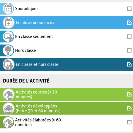
Sporadiques
En plusieurs séances
En classe seulement
Hors classe
En classe et hors classe
DURÉE DE L'ACTIVITÉ
Activités courtes (< 30
minutes)
Activités développées
(Entre 30 et 60 minutes)
Activités élaborées (> 60
minutes)