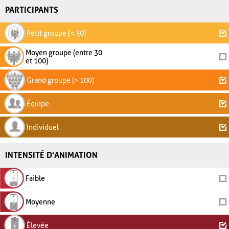
PARTICIPANTS
Petit groupe (< 30)
Moyen groupe (entre 30
et 100)
Grand groupe (> 100)
Équipe
Individuel
INTENSITÉ D'ANIMATION
Faible
Moyenne
Élevée