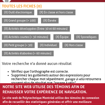
TOUTES LES FICHES (0)
(X) Outil électronique
(X) En classe et hors classe
(X) Grand groupe (> 100)
(X) Élevée
(X) Activités développées (Entre 30 et 60 minutes)
(X) Activités courtes (< 30 minutes)
(X) Équipe
(X) Sporadiques
(X) Petit groupe (< 30)
(X) Individuel
(X) Hors classe
(X) Activités élaborées (> 60 minutes)
Votre recherche n'a donné aucun résultat
Vérifiez que l'orthographe est correcte.
Supprimez les guillemets autour des expressions pour
rechercher chaque mot séparément.
garage à vélo
retournera
souvent plus de résultat que
"garage à vélo"
.
NOTRE SITE WEB UTILISE DES TÉMOINS AFIN DE
Envisagez d'élargir votre recherche avec
OR
.
garage OR vélo
retournera souvent plus de résultat que
garage à vélo
.
REHAUSSER VOTRE EXPÉRIENCE DE NAVIGATION.
Le site web de Polytechnique Montréal utilise des témoins de connexion
afin de recueillir des statistiques générales et offrir une meilleure