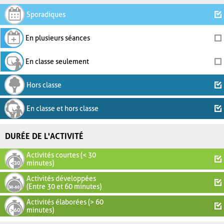
Sporadiques
En plusieurs séances
En classe seulement
Hors classe
En classe et hors classe
DURÉE DE L'ACTIVITÉ
Activités courtes (< 30
minutes)
Activités développées
(Entre 30 et 60 minutes)
Activités élaborées (> 60
minutes)