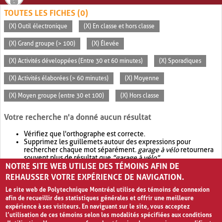
TOUTES LES FICHES (0)
(X) Outil électronique
(X) En classe et hors classe
(X) Grand groupe (> 100)
(X) Élevée
(X) Activités développées (Entre 30 et 60 minutes)
(X) Sporadiques
(X) Activités élaborées (> 60 minutes)
(X) Moyenne
(X) Moyen groupe (entre 30 et 100)
(X) Hors classe
Votre recherche n'a donné aucun résultat
Vérifiez que l'orthographe est correcte.
Supprimez les guillemets autour des expressions pour
rechercher chaque mot séparément.
garage à vélo
retournera
souvent plus de résultat que
"garage à vélo"
.
NOTRE SITE WEB UTILISE DES TÉMOINS AFIN DE
Envisagez d'élargir votre recherche avec
OR
.
garage OR vélo
retournera souvent plus de résultat que
garage à vélo
.
REHAUSSER VOTRE EXPÉRIENCE DE NAVIGATION.
Le site web de Polytechnique Montréal utilise des témoins de connexion
afin de recueillir des statistiques générales et offrir une meilleure
expérience à ses visiteurs. En naviguant sur le site, vous acceptez
l’utilisation de ces témoins selon les modalités spécifiées aux conditions