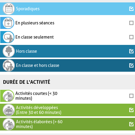
Sporadiques
En plusieurs séances
En classe seulement
Hors classe
En classe et hors classe
DURÉE DE L'ACTIVITÉ
Activités courtes (< 30
minutes)
Activités développées
(Entre 30 et 60 minutes)
Activités élaborées (> 60
minutes)