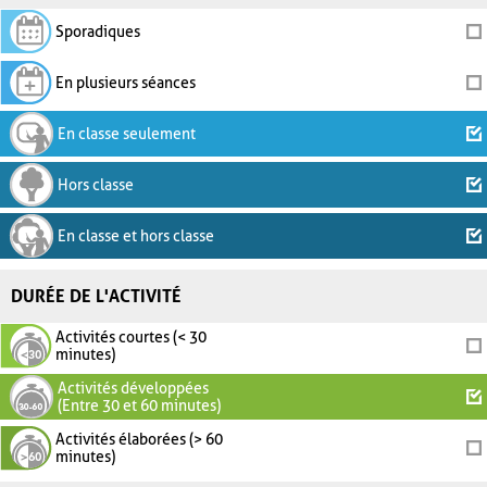
Sporadiques
En plusieurs séances
En classe seulement
Hors classe
En classe et hors classe
DURÉE DE L'ACTIVITÉ
Activités courtes (< 30
minutes)
Activités développées
(Entre 30 et 60 minutes)
Activités élaborées (> 60
minutes)