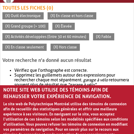
TOUTES LES FICHES (0)
(X) Outil électronique
(X) En classe et hors classe
(X) Grand groupe (> 100)
(X) Élevée
(X) Activités développées (Entre 30 et 60 minutes)
(X) Faible
(X) En classe seulement
(X) Hors classe
Votre recherche n'a donné aucun résultat
Vérifiez que l'orthographe est correcte.
Supprimez les guillemets autour des expressions pour
rechercher chaque mot séparément.
garage à vélo
retournera
souvent plus de résultat que
"garage à vélo"
.
NOTRE SITE WEB UTILISE DES TÉMOINS AFIN DE
Envisagez d'élargir votre recherche avec
OR
.
garage OR vélo
retournera souvent plus de résultat que
garage à vélo
.
REHAUSSER VOTRE EXPÉRIENCE DE NAVIGATION.
Le site web de Polytechnique Montréal utilise des témoins de connexion
afin de recueillir des statistiques générales et offrir une meilleure
expérience à ses visiteurs. En naviguant sur le site, vous acceptez
l’utilisation de ces témoins selon les modalités spécifiées aux conditions
d’utilisation. Vous pouvez refuser les témoins de connexion en modifiant
vos paramètres de navigation. Pour en savoir plus sur le recours aux