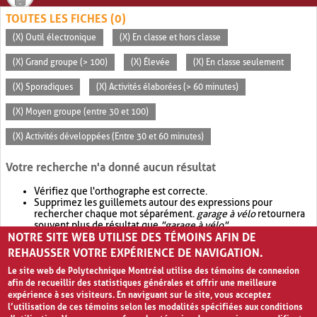
TOUTES LES FICHES (0)
(X) Outil électronique
(X) En classe et hors classe
(X) Grand groupe (> 100)
(X) Élevée
(X) En classe seulement
(X) Sporadiques
(X) Activités élaborées (> 60 minutes)
(X) Moyen groupe (entre 30 et 100)
(X) Activités développées (Entre 30 et 60 minutes)
Votre recherche n'a donné aucun résultat
Vérifiez que l'orthographe est correcte.
Supprimez les guillemets autour des expressions pour
rechercher chaque mot séparément.
garage à vélo
retournera
souvent plus de résultat que
"garage à vélo"
.
NOTRE SITE WEB UTILISE DES TÉMOINS AFIN DE
Envisagez d'élargir votre recherche avec
OR
.
garage OR vélo
retournera souvent plus de résultat que
garage à vélo
.
REHAUSSER VOTRE EXPÉRIENCE DE NAVIGATION.
Le site web de Polytechnique Montréal utilise des témoins de connexion
afin de recueillir des statistiques générales et offrir une meilleure
expérience à ses visiteurs. En naviguant sur le site, vous acceptez
l’utilisation de ces témoins selon les modalités spécifiées aux conditions