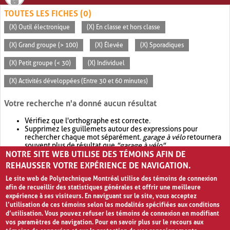
TOUTES LES FICHES (0)
(X) Outil électronique
(X) En classe et hors classe
(X) Grand groupe (> 100)
(X) Élevée
(X) Sporadiques
(X) Petit groupe (< 30)
(X) Individuel
(X) Activités développées (Entre 30 et 60 minutes)
Votre recherche n'a donné aucun résultat
Vérifiez que l'orthographe est correcte.
Supprimez les guillemets autour des expressions pour
rechercher chaque mot séparément.
garage à vélo
retournera
souvent plus de résultat que
"garage à vélo"
.
NOTRE SITE WEB UTILISE DES TÉMOINS AFIN DE
Envisagez d'élargir votre recherche avec
OR
.
garage OR vélo
retournera souvent plus de résultat que
garage à vélo
.
REHAUSSER VOTRE EXPÉRIENCE DE NAVIGATION.
Le site web de Polytechnique Montréal utilise des témoins de connexion
afin de recueillir des statistiques générales et offrir une meilleure
expérience à ses visiteurs. En naviguant sur le site, vous acceptez
l’utilisation de ces témoins selon les modalités spécifiées aux conditions
d’utilisation. Vous pouvez refuser les témoins de connexion en modifiant
vos paramètres de navigation. Pour en savoir plus sur le recours aux