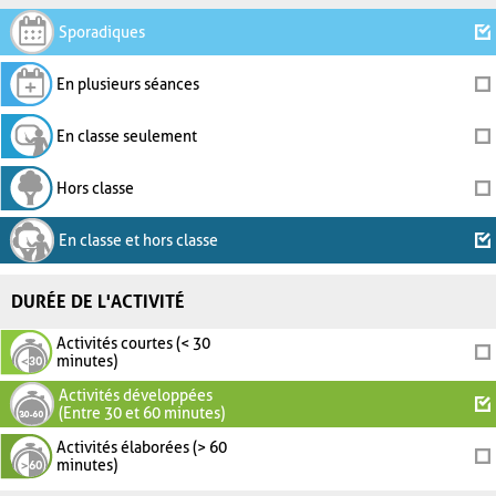
Sporadiques
En plusieurs séances
En classe seulement
Hors classe
En classe et hors classe
DURÉE DE L'ACTIVITÉ
Activités courtes (< 30
minutes)
Activités développées
(Entre 30 et 60 minutes)
Activités élaborées (> 60
minutes)