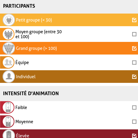
PARTICIPANTS
Petit groupe (< 30)
Moyen groupe (entre 30
et 100)
Grand groupe (> 100)
Équipe
Individuel
INTENSITÉ D'ANIMATION
Faible
Moyenne
Élevée