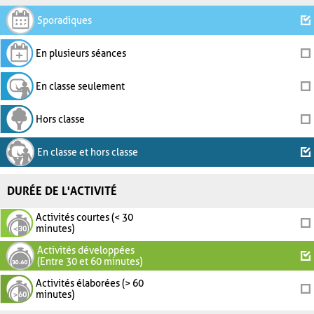
Sporadiques
En plusieurs séances
En classe seulement
Hors classe
En classe et hors classe
DURÉE DE L'ACTIVITÉ
Activités courtes (< 30
minutes)
Activités développées
(Entre 30 et 60 minutes)
Activités élaborées (> 60
minutes)