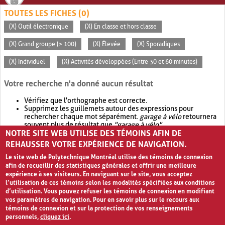
TOUTES LES FICHES (0)
(X) Outil électronique
(X) En classe et hors classe
(X) Grand groupe (> 100)
(X) Élevée
(X) Sporadiques
(X) Individuel
(X) Activités développées (Entre 30 et 60 minutes)
Votre recherche n'a donné aucun résultat
Vérifiez que l'orthographe est correcte.
Supprimez les guillemets autour des expressions pour
rechercher chaque mot séparément.
garage à vélo
retournera
souvent plus de résultat que
"garage à vélo"
.
NOTRE SITE WEB UTILISE DES TÉMOINS AFIN DE
Envisagez d'élargir votre recherche avec
OR
.
garage OR vélo
retournera souvent plus de résultat que
garage à vélo
.
REHAUSSER VOTRE EXPÉRIENCE DE NAVIGATION.
Le site web de Polytechnique Montréal utilise des témoins de connexion
afin de recueillir des statistiques générales et offrir une meilleure
expérience à ses visiteurs. En naviguant sur le site, vous acceptez
l’utilisation de ces témoins selon les modalités spécifiées aux conditions
d’utilisation. Vous pouvez refuser les témoins de connexion en modifiant
vos paramètres de navigation. Pour en savoir plus sur le recours aux
témoins de connexion et sur la protection de vos renseignements
personnels,
cliquez ici
.
Avis de confidentialité et conditions d’utilisation