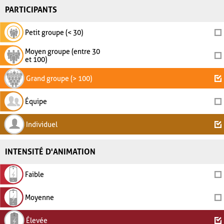
PARTICIPANTS
Petit groupe (< 30)
Moyen groupe (entre 30
et 100)
Grand groupe (> 100)
Équipe
Individuel
INTENSITÉ D'ANIMATION
Faible
Moyenne
Élevée