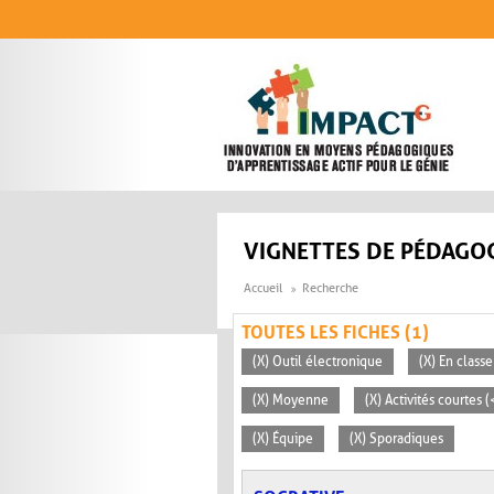
Aller au contenu principal
VIGNETTES DE PÉDAGOG
Accueil
Recherche
TOUTES LES FICHES (1)
(X) Outil électronique
(X) En classe
(X) Moyenne
(X) Activités courtes 
(X) Équipe
(X) Sporadiques