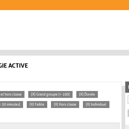
IE ACTIVE
 et hors classe
(X) Grand groupe (> 100)
(X) Élevée
(< 30 minutes)
(X) Faible
(X) Hors classe
(X) Individuel