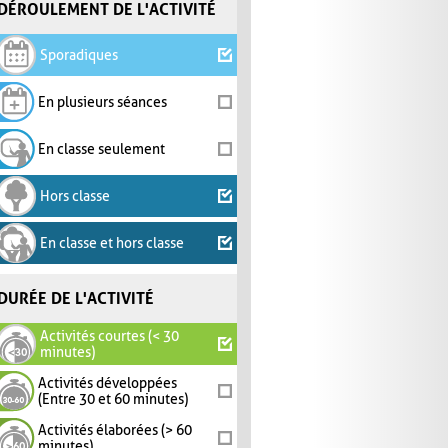
DÉROULEMENT DE L'ACTIVITÉ
Sporadiques
En plusieurs séances
En classe seulement
Hors classe
En classe et hors classe
DURÉE DE L'ACTIVITÉ
Activités courtes (< 30
minutes)
Activités développées
(Entre 30 et 60 minutes)
Activités élaborées (> 60
minutes)