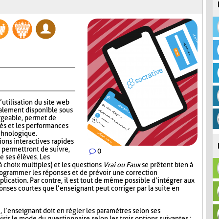
’utilisation du site web
alement disponible sous
rgeable, permet de
ès et les performances
echnologique.
ions interactives rapides
 permettront de suivre,
0
e ses élèves. Les
 choix multiples) et les questions
Vrai ou Faux
se prêtent bien à
 programmer les réponses et de prévoir une correction
lication. Par contre, il est tout de même possible d’intégrer aux
nses courtes que l’enseignant peut corriger par la suite en
i, l’enseignant doit en régler les paramètres selon ses
sir le mode du questionnaire selon les trois options suivantes :