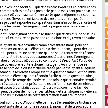
s élèves répondent aux questions dans l’ordre et ne peuvent pas
s commentaires notés au préalable par l’enseignant pour chacune
es aux élèves instantanément après que la réponse soit soumise.
ion des élèves sur un tableau des résultats en temps réel.
ves peuvent répondre aux questions dans n’importe quel ordre et
t de terminer. L’enseignant suit la progression des élèves sur un
ps réel.
nt : L’enseignant contrôle le flux de questions et supervise les
t aussi en mesure de passer des questions et d’y revenir ensuite.
seignant de fixer d’autres paramètres intéressants pour son
mposer, ou non, aux élèves d’inscrire leur nom, il peut décider
n, et il peut aussi ne permettre qu’une seule tentative de réponse
tions. Une fois tous ces paramètres sélectionnés, l’enseignant
t demande à ses élèves de se connecter à
Socrative
à l’aide de
lette ou encore leur téléphone intelligent. Au moment de se
re le nom de la classe virtuelle créée par l’enseignant à laquelle
ndant que les élèves remplissent le questionnaire, il est possible
ombre d’élèves qui ont répondu à telle ou telle question. Ainsi, il
ux gérer le temps de l’activité. Une fois le questionnaire terminé,
de résultats complet présentant les performances de ses élèves
nt accès à des statistiques intéressantes, comme le taux de
l peut décider de montrer ces tableaux et statistiques aux élèves,
s noms, si l’entrée de cette information avait été imposée.
ont nombreux. D’abord, elle permet à l’ensemble de la classe de
l’opportunité de tenter une réponse. L’anonymat de la procédure