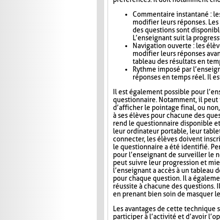
Commentaire instantané : le
modifier leurs réponses. Le
des questions sont disponibl
L’enseignant suit la progress
Navigation ouverte : les élè
modifier leurs réponses avan
tableau des résultats en tem
Rythme imposé par l’enseigna
réponses en temps réel. Il es
Il est également possible pour l’en
questionnaire. Notamment, il peut i
d’afficher le pointage final, ou no
à ses élèves pour chacune des ques
rend le questionnaire disponible e
leur ordinateur portable, leur tab
connecter, les élèves doivent inscri
le questionnaire a été identifié. Pe
pour l’enseignant de surveiller le n
peut suivre leur progression et mie
l’enseignant a accès à un tableau 
pour chaque question. Il a égaleme
réussite à chacune des questions. I
en prenant bien soin de masquer le
Les avantages de cette technique s
participer à l’activité et d’avoir 