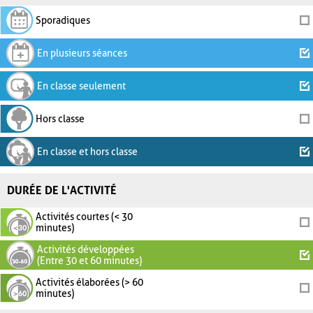
Sporadiques
En plusieurs séances
En classe seulement
Hors classe
En classe et hors classe
DURÉE DE L'ACTIVITÉ
Activités courtes (< 30
minutes)
Activités développées
(Entre 30 et 60 minutes)
Activités élaborées (> 60
minutes)