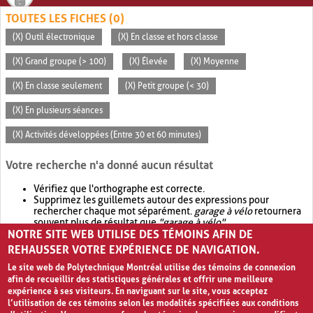
TOUTES LES FICHES (0)
(X) Outil électronique
(X) En classe et hors classe
(X) Grand groupe (> 100)
(X) Élevée
(X) Moyenne
(X) En classe seulement
(X) Petit groupe (< 30)
(X) En plusieurs séances
(X) Activités développées (Entre 30 et 60 minutes)
Votre recherche n'a donné aucun résultat
Vérifiez que l'orthographe est correcte.
Supprimez les guillemets autour des expressions pour
rechercher chaque mot séparément.
garage à vélo
retournera
souvent plus de résultat que
"garage à vélo"
.
NOTRE SITE WEB UTILISE DES TÉMOINS AFIN DE
Envisagez d'élargir votre recherche avec
OR
.
garage OR vélo
retournera souvent plus de résultat que
garage à vélo
.
REHAUSSER VOTRE EXPÉRIENCE DE NAVIGATION.
Le site web de Polytechnique Montréal utilise des témoins de connexion
afin de recueillir des statistiques générales et offrir une meilleure
expérience à ses visiteurs. En naviguant sur le site, vous acceptez
l’utilisation de ces témoins selon les modalités spécifiées aux conditions