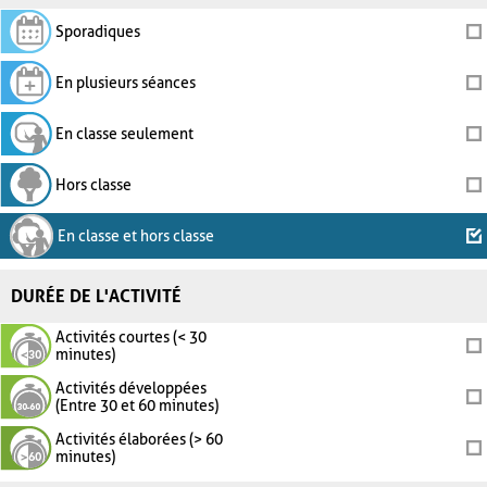
Sporadiques
En plusieurs séances
En classe seulement
Hors classe
En classe et hors classe
DURÉE DE L'ACTIVITÉ
Activités courtes (< 30
minutes)
Activités développées
(Entre 30 et 60 minutes)
Activités élaborées (> 60
minutes)