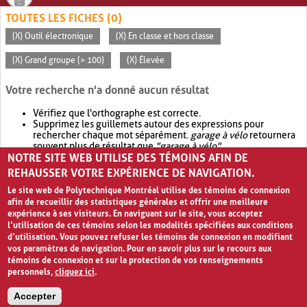
TOUTES LES FICHES (0)
(X) Outil électronique
(X) En classe et hors classe
(X) Grand groupe (> 100)
(X) Élevée
Votre recherche n'a donné aucun résultat
Vérifiez que l'orthographe est correcte.
Supprimez les guillemets autour des expressions pour
rechercher chaque mot séparément.
garage à vélo
retournera
souvent plus de résultat que
"garage à vélo"
.
NOTRE SITE WEB UTILISE DES TÉMOINS AFIN DE
Envisagez d'élargir votre recherche avec
OR
.
garage OR vélo
retournera souvent plus de résultat que
garage à vélo
.
REHAUSSER VOTRE EXPÉRIENCE DE NAVIGATION.
Le site web de Polytechnique Montréal utilise des témoins de connexion
afin de recueillir des statistiques générales et offrir une meilleure
expérience à ses visiteurs. En naviguant sur le site, vous acceptez
l’utilisation de ces témoins selon les modalités spécifiées aux conditions
d’utilisation. Vous pouvez refuser les témoins de connexion en modifiant
vos paramètres de navigation. Pour en savoir plus sur le recours aux
témoins de connexion et sur la protection de vos renseignements
personnels,
cliquez ici
.
Avis de confidentialité et conditions d’utilisation
Accepter