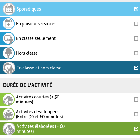
Sporadiques
En plusieurs séances
En classe seulement
Hors classe
En classe et hors classe
DURÉE DE L'ACTIVITÉ
Activités courtes (< 30
minutes)
Activités développées
(Entre 30 et 60 minutes)
Activités élaborées (> 60
minutes)