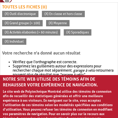
TOUTES LES FICHES (0)
(X) Outil électronique
(X) En classe et hors classe
(X) Grand groupe (> 100)
(X) Moyenne
(X) Activités élaborées (> 60 minutes)
(X) Sporadiques
(X) Individuel
Votre recherche n'a donné aucun résultat
Vérifiez que l'orthographe est correcte.
Supprimez les guillemets autour des expressions pour
rechercher chaque mot séparément.
garage à vélo
retournera
souvent plus de résultat que
"garage à vélo"
.
NOTRE SITE WEB UTILISE DES TÉMOINS AFIN DE
Envisagez d'élargir votre recherche avec
OR
.
garage OR vélo
retournera souvent plus de résultat que
garage à vélo
.
REHAUSSER VOTRE EXPÉRIENCE DE NAVIGATION.
Le site web de Polytechnique Montréal utilise des témoins de connexion
afin de recueillir des statistiques générales et offrir une meilleure
expérience à ses visiteurs. En naviguant sur le site, vous acceptez
l’utilisation de ces témoins selon les modalités spécifiées aux conditions
d’utilisation. Vous pouvez refuser les témoins de connexion en modifiant
vos paramètres de navigation. Pour en savoir plus sur le recours aux