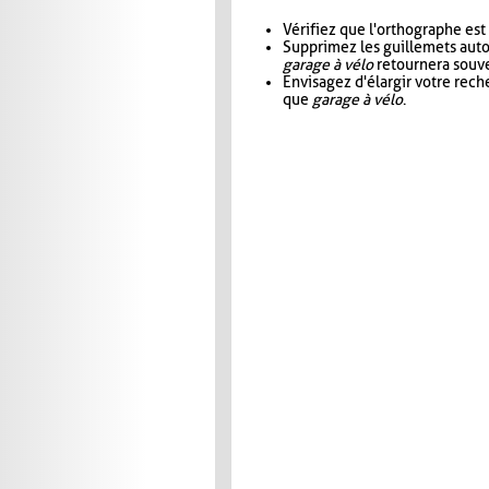
Vérifiez que l'orthographe est
Supprimez les guillemets aut
garage à vélo
retournera souve
Envisagez d'élargir votre rec
que
garage à vélo
.