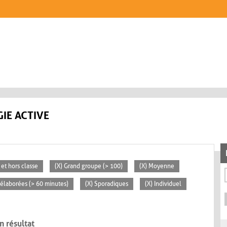
IE ACTIVE
 et hors classe
(X) Grand groupe (> 100)
(X) Moyenne
s élaborées (> 60 minutes)
(X) Sporadiques
(X) Individuel
n résultat