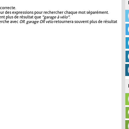
 correcte.
our des expressions pour rechercher chaque mot séparément.
nt plus de résultat que
"garage à vélo"
.
herche avec
OR
.
garage OR vélo
retournera souvent plus de résultat