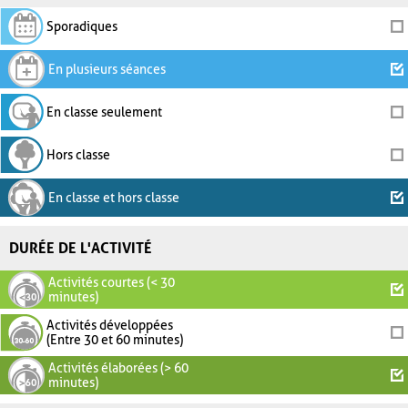
Sporadiques
En plusieurs séances
En classe seulement
Hors classe
En classe et hors classe
DURÉE DE L'ACTIVITÉ
Activités courtes (< 30
minutes)
Activités développées
(Entre 30 et 60 minutes)
Activités élaborées (> 60
minutes)