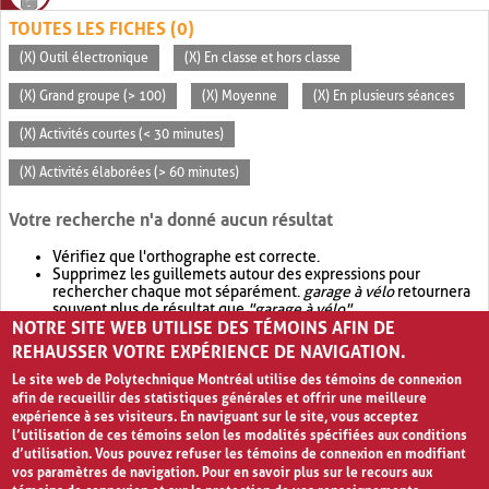
TOUTES LES FICHES (0)
(X) Outil électronique
(X) En classe et hors classe
(X) Grand groupe (> 100)
(X) Moyenne
(X) En plusieurs séances
(X) Activités courtes (< 30 minutes)
(X) Activités élaborées (> 60 minutes)
Votre recherche n'a donné aucun résultat
Vérifiez que l'orthographe est correcte.
Supprimez les guillemets autour des expressions pour
rechercher chaque mot séparément.
garage à vélo
retournera
souvent plus de résultat que
"garage à vélo"
.
NOTRE SITE WEB UTILISE DES TÉMOINS AFIN DE
Envisagez d'élargir votre recherche avec
OR
.
garage OR vélo
retournera souvent plus de résultat que
garage à vélo
.
REHAUSSER VOTRE EXPÉRIENCE DE NAVIGATION.
Le site web de Polytechnique Montréal utilise des témoins de connexion
afin de recueillir des statistiques générales et offrir une meilleure
expérience à ses visiteurs. En naviguant sur le site, vous acceptez
l’utilisation de ces témoins selon les modalités spécifiées aux conditions
d’utilisation. Vous pouvez refuser les témoins de connexion en modifiant
vos paramètres de navigation. Pour en savoir plus sur le recours aux