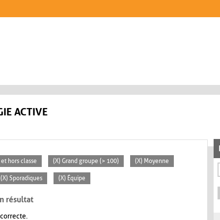
IE ACTIVE
 et hors classe
(X) Grand groupe (> 100)
(X) Moyenne
(X) Sporadiques
(X) Équipe
n résultat
 correcte.