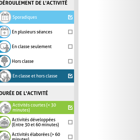
DÉROULEMENT DE L'ACTIVITÉ
Sporadiques
En plusieurs séances
En classe seulement
Hors classe
En classe et hors classe
DURÉE DE L'ACTIVITÉ
Activités courtes (< 30
minutes)
Activités développées
(Entre 30 et 60 minutes)
Activités élaborées (> 60
minutes)