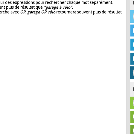
our des expressions pour rechercher chaque mot séparément.
nt plus de résultat que
"garage à vélo"
.
herche avec
OR
.
garage OR vélo
retournera souvent plus de résultat