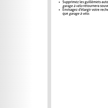
Supprimez les guillemets aut
garage à vélo
retournera souve
Envisagez d'élargir votre rec
que
garage à vélo
.