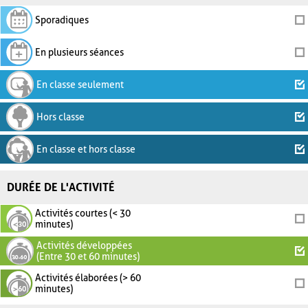
Sporadiques
En plusieurs séances
En classe seulement
Hors classe
En classe et hors classe
DURÉE DE L'ACTIVITÉ
Activités courtes (< 30
minutes)
Activités développées
(Entre 30 et 60 minutes)
Activités élaborées (> 60
minutes)