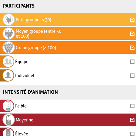
PARTICIPANTS
Petit groupe (< 30)
Moyen groupe (entre 30
et 100)
Grand groupe (> 100)
Équipe
Individuel
INTENSITÉ D'ANIMATION
Faible
Moyenne
Élevée