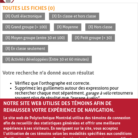
TOUTES LES FICHES (0)
(X) Outil électronique
(X) En classe et hors classe
(X) Grand groupe (> 100)
(X) Moyenne
(X) Hors classe
(X) Moyen groupe (entre 30 et 100)
(X) Petit groupe (< 30)
(X) En classe seulement
(X) Activités développées (Entre 30 et 60 minutes)
Votre recherche n'a donné aucun résultat
Vérifiez que l'orthographe est correcte.
Supprimez les guillemets autour des expressions pour
rechercher chaque mot séparément.
garage à vélo
retournera
souvent plus de résultat que
"garage à vélo"
.
NOTRE SITE WEB UTILISE DES TÉMOINS AFIN DE
Envisagez d'élargir votre recherche avec
OR
.
garage OR vélo
retournera souvent plus de résultat que
garage à vélo
.
REHAUSSER VOTRE EXPÉRIENCE DE NAVIGATION.
Le site web de Polytechnique Montréal utilise des témoins de connexion
afin de recueillir des statistiques générales et offrir une meilleure
expérience à ses visiteurs. En naviguant sur le site, vous acceptez
l’utilisation de ces témoins selon les modalités spécifiées aux conditions