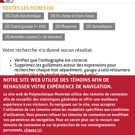
TOUTES LES FICHES (0)
(X) Outil électronique
(X) En classe et hors classe
(X) Grand groupe (> 100)
(X) Moyenne
(X) Sporadiques
(X) Activités courtes (< 30 minutes)
Votre recherche n'a donné aucun résultat
Vérifiez que l'orthographe est correcte.
Supprimez les guillemets autour des expressions pour
rechercher chaque mot séparément.
garage à vélo
retournera
souvent plus de résultat que
"garage à vélo"
.
NOTRE SITE WEB UTILISE DES TÉMOINS AFIN DE
Envisagez d'élargir votre recherche avec
OR
.
garage OR vélo
retournera souvent plus de résultat que
garage à vélo
.
REHAUSSER VOTRE EXPÉRIENCE DE NAVIGATION.
Le site web de Polytechnique Montréal utilise des témoins de connexion
afin de recueillir des statistiques générales et offrir une meilleure
expérience à ses visiteurs. En naviguant sur le site, vous acceptez
l’utilisation de ces témoins selon les modalités spécifiées aux conditions
d’utilisation. Vous pouvez refuser les témoins de connexion en modifiant
vos paramètres de navigation. Pour en savoir plus sur le recours aux
témoins de connexion et sur la protection de vos renseignements
personnels,
cliquez ici
.
Avis de confidentialité et conditions d’utilisation