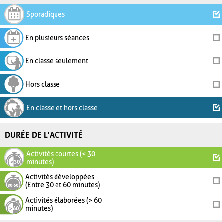
Sporadiques
En plusieurs séances
En classe seulement
Hors classe
En classe et hors classe
DURÉE DE L'ACTIVITÉ
Activités courtes (< 30
minutes)
Activités développées
(Entre 30 et 60 minutes)
Activités élaborées (> 60
minutes)