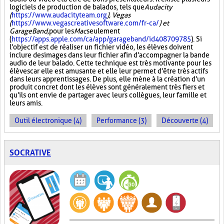
logiciels de production de balados, tels que
Audacity
(
https://www.audacityteam.org
), Vegas
(
https://www.vegascreativesoftware.com/fr-ca/
) et
GarageBand,
pour les
Mac
seulement
(
https://apps.apple.com/ca/app/garageband/id408709785
). Si
l'objectif est de réaliser un fichier vidéo, les élèves doivent
inclure des images dans leur fichier afin d'accompagner la bande
audio de leur balado. Cette technique est très motivante pour les
élèves car elle est amusante et elle leur permet d'être très actifs
dans leurs apprentissages. De plus, elle mène à la création d'un
produit concret dont les élèves sont généralement très fiers et
qu'ils ont envie de partager avec leurs collègues, leur famille et
leurs amis.
Outil électronique (4)
Performance (3)
Découverte (4)
SOCRATIVE