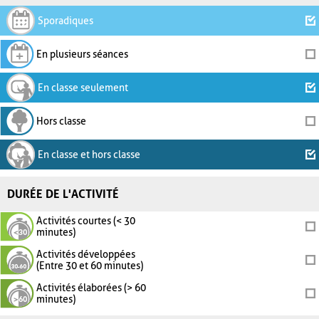
Sporadiques
En plusieurs séances
En classe seulement
Hors classe
En classe et hors classe
DURÉE DE L'ACTIVITÉ
Activités courtes (< 30
minutes)
Activités développées
(Entre 30 et 60 minutes)
Activités élaborées (> 60
minutes)