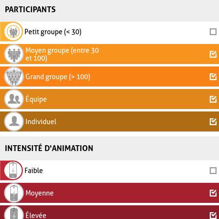
PARTICIPANTS
Petit groupe (< 30)
Moyen groupe (entre 30
et 100)
Grand groupe (> 100)
Équipe
Individuel
INTENSITÉ D'ANIMATION
Faible
Moyenne
Élevée