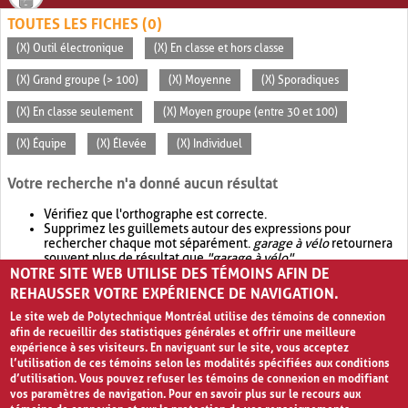
TOUTES LES FICHES (0)
(X) Outil électronique
(X) En classe et hors classe
(X) Grand groupe (> 100)
(X) Moyenne
(X) Sporadiques
(X) En classe seulement
(X) Moyen groupe (entre 30 et 100)
(X) Équipe
(X) Élevée
(X) Individuel
Votre recherche n'a donné aucun résultat
Vérifiez que l'orthographe est correcte.
Supprimez les guillemets autour des expressions pour
rechercher chaque mot séparément.
garage à vélo
retournera
souvent plus de résultat que
"garage à vélo"
.
NOTRE SITE WEB UTILISE DES TÉMOINS AFIN DE
Envisagez d'élargir votre recherche avec
OR
.
garage OR vélo
retournera souvent plus de résultat que
garage à vélo
.
REHAUSSER VOTRE EXPÉRIENCE DE NAVIGATION.
Le site web de Polytechnique Montréal utilise des témoins de connexion
afin de recueillir des statistiques générales et offrir une meilleure
expérience à ses visiteurs. En naviguant sur le site, vous acceptez
l’utilisation de ces témoins selon les modalités spécifiées aux conditions
d’utilisation. Vous pouvez refuser les témoins de connexion en modifiant
vos paramètres de navigation. Pour en savoir plus sur le recours aux