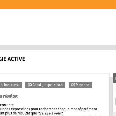
IE ACTIVE
 et hors classe
(X) Grand groupe (> 100)
(X) Moyenne
n résultat
 correcte.
our des expressions pour rechercher chaque mot séparément.
nt plus de résultat que
"garage à vélo"
.