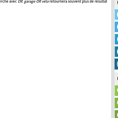
herche avec
OR
.
garage OR vélo
retournera souvent plus de résultat