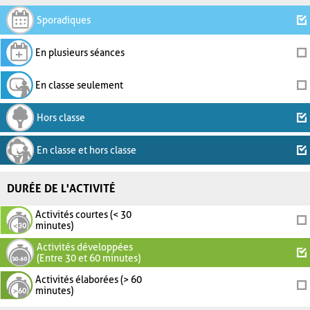
Sporadiques
En plusieurs séances
En classe seulement
Hors classe
En classe et hors classe
DURÉE DE L'ACTIVITÉ
Activités courtes (< 30
minutes)
Activités développées
(Entre 30 et 60 minutes)
Activités élaborées (> 60
minutes)