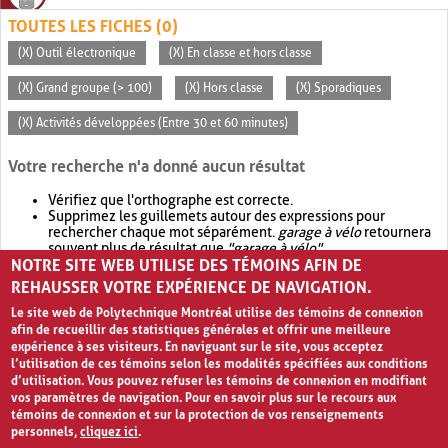
TOUTES LES FICHES (0)
(X) Outil électronique
(X) En classe et hors classe
(X) Grand groupe (> 100)
(X) Hors classe
(X) Sporadiques
(X) Activités développées (Entre 30 et 60 minutes)
Votre recherche n'a donné aucun résultat
Vérifiez que l'orthographe est correcte.
Supprimez les guillemets autour des expressions pour
rechercher chaque mot séparément.
garage à vélo
retournera
souvent plus de résultat que
"garage à vélo"
.
NOTRE SITE WEB UTILISE DES TÉMOINS AFIN DE
Envisagez d'élargir votre recherche avec
OR
.
garage OR vélo
retournera souvent plus de résultat que
garage à vélo
.
REHAUSSER VOTRE EXPÉRIENCE DE NAVIGATION.
Le site web de Polytechnique Montréal utilise des témoins de connexion
afin de recueillir des statistiques générales et offrir une meilleure
expérience à ses visiteurs. En naviguant sur le site, vous acceptez
l’utilisation de ces témoins selon les modalités spécifiées aux conditions
d’utilisation. Vous pouvez refuser les témoins de connexion en modifiant
vos paramètres de navigation. Pour en savoir plus sur le recours aux
témoins de connexion et sur la protection de vos renseignements
personnels,
cliquez ici
.
Avis de confidentialité et conditions d’utilisation