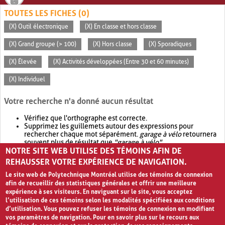
TOUTES LES FICHES (0)
(X) Outil électronique
(X) En classe et hors classe
(X) Grand groupe (> 100)
(X) Hors classe
(X) Sporadiques
(X) Élevée
(X) Activités développées (Entre 30 et 60 minutes)
(X) Individuel
Votre recherche n'a donné aucun résultat
Vérifiez que l'orthographe est correcte.
Supprimez les guillemets autour des expressions pour
rechercher chaque mot séparément.
garage à vélo
retournera
souvent plus de résultat que
"garage à vélo"
.
NOTRE SITE WEB UTILISE DES TÉMOINS AFIN DE
Envisagez d'élargir votre recherche avec
OR
.
garage OR vélo
retournera souvent plus de résultat que
garage à vélo
.
REHAUSSER VOTRE EXPÉRIENCE DE NAVIGATION.
Le site web de Polytechnique Montréal utilise des témoins de connexion
afin de recueillir des statistiques générales et offrir une meilleure
expérience à ses visiteurs. En naviguant sur le site, vous acceptez
l’utilisation de ces témoins selon les modalités spécifiées aux conditions
d’utilisation. Vous pouvez refuser les témoins de connexion en modifiant
vos paramètres de navigation. Pour en savoir plus sur le recours aux