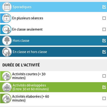
Sporadiques
En plusieurs séances
En classe seulement
Hors classe
En classe et hors classe
DURÉE DE L'ACTIVITÉ
Activités courtes (< 30
minutes)
Activités développées
(Entre 30 et 60 minutes)
Activités élaborées (> 60
minutes)