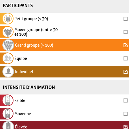
PARTICIPANTS
Petit groupe (< 30)
Moyen groupe (entre 30
et 100)
Grand groupe (> 100)
Équipe
Individuel
INTENSITÉ D'ANIMATION
Faible
Moyenne
Élevée