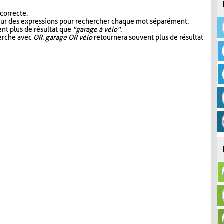
 correcte.
our des expressions pour rechercher chaque mot séparément.
nt plus de résultat que
"garage à vélo"
.
herche avec
OR
.
garage OR vélo
retournera souvent plus de résultat