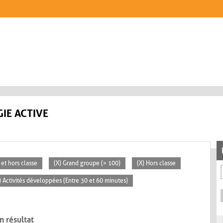
IE ACTIVE
 et hors classe
(X) Grand groupe (> 100)
(X) Hors classe
) Activités développées (Entre 30 et 60 minutes)
n résultat