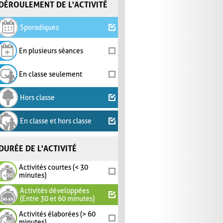
DÉROULEMENT DE L'ACTIVITÉ
Sporadiques
En plusieurs séances
En classe seulement
Hors classe
En classe et hors classe
DURÉE DE L'ACTIVITÉ
Activités courtes (< 30
minutes)
Activités développées
(Entre 30 et 60 minutes)
Activités élaborées (> 60
minutes)