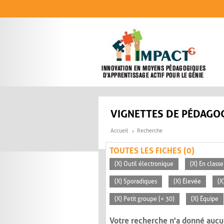
Aller au contenu principal
VIGNETTES DE PÉDAGOG
Accueil
Recherche
TOUTES LES FICHES (0)
(X) Outil électronique
(X) En classe
(X) Sporadiques
(X) Élevée
(X
(X) Petit groupe (< 30)
(X) Équipe
Votre recherche n'a donné aucu