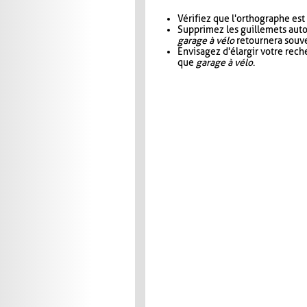
Vérifiez que l'orthographe est
Supprimez les guillemets aut
garage à vélo
retournera souve
Envisagez d'élargir votre rec
que
garage à vélo
.