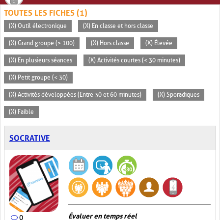
TOUTES LES FICHES (1)
(X) Outil électronique
(X) En classe et hors classe
(X) Grand groupe (> 100)
(X) Hors classe
(X) Élevée
(X) En plusieurs séances
(X) Activités courtes (< 30 minutes)
(X) Petit groupe (< 30)
(X) Activités développées (Entre 30 et 60 minutes)
(X) Sporadiques
(X) Faible
SOCRATIVE
Évaluer en temps réel
0