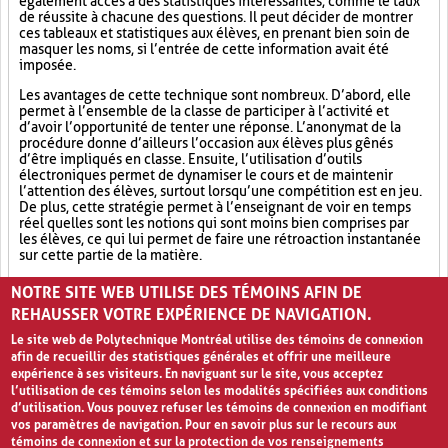
également accès à des statistiques intéressantes, comme le taux
de réussite à chacune des questions. Il peut décider de montrer
ces tableaux et statistiques aux élèves, en prenant bien soin de
masquer les noms, si l’entrée de cette information avait été
imposée.
Les avantages de cette technique sont nombreux. D’abord, elle
permet à l’ensemble de la classe de participer à l’activité et
d’avoir l’opportunité de tenter une réponse. L’anonymat de la
procédure donne d’ailleurs l’occasion aux élèves plus gênés
d’être impliqués en classe. Ensuite, l’utilisation d’outils
électroniques permet de dynamiser le cours et de maintenir
l’attention des élèves, surtout lorsqu’une compétition est en jeu.
De plus, cette stratégie permet à l’enseignant de voir en temps
réel quelles sont les notions qui sont moins bien comprises par
les élèves, ce qui lui permet de faire une rétroaction instantanée
sur cette partie de la matière.
Outil électronique (4)
Socialisation (8)
Ludification (9)
NOTRE SITE WEB UTILISE DES TÉMOINS AFIN DE
REHAUSSER VOTRE EXPÉRIENCE DE NAVIGATION.
Le site web de Polytechnique Montréal utilise des témoins de connexion
afin de recueillir des statistiques générales et offrir une meilleure
expérience à ses visiteurs. En naviguant sur le site, vous acceptez
l’utilisation de ces témoins selon les modalités spécifiées aux conditions
d’utilisation. Vous pouvez refuser les témoins de connexion en modifiant
vos paramètres de navigation. Pour en savoir plus sur le recours aux
témoins de connexion et sur la protection de vos renseignements