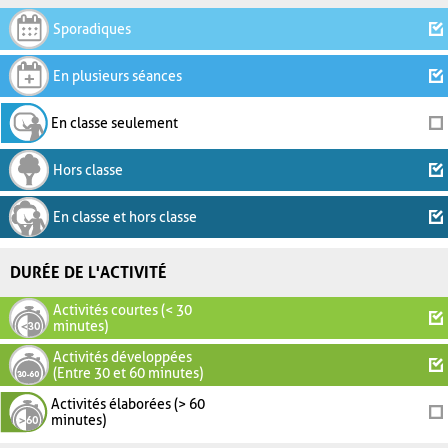
Sporadiques
En plusieurs séances
En classe seulement
Hors classe
En classe et hors classe
DURÉE DE L'ACTIVITÉ
Activités courtes (< 30
minutes)
Activités développées
(Entre 30 et 60 minutes)
Activités élaborées (> 60
minutes)