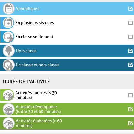
Sporadiques
En plusieurs séances
En classe seulement
Hors classe
En classe et hors classe
DURÉE DE L'ACTIVITÉ
Activités courtes (< 30
minutes)
Activités développées
(Entre 30 et 60 minutes)
Activités élaborées (> 60
minutes)