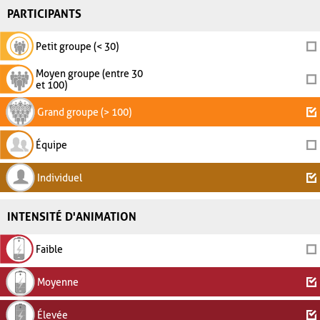
PARTICIPANTS
Petit groupe (< 30)
Moyen groupe (entre 30
et 100)
Grand groupe (> 100)
Équipe
Individuel
INTENSITÉ D'ANIMATION
Faible
Moyenne
Élevée