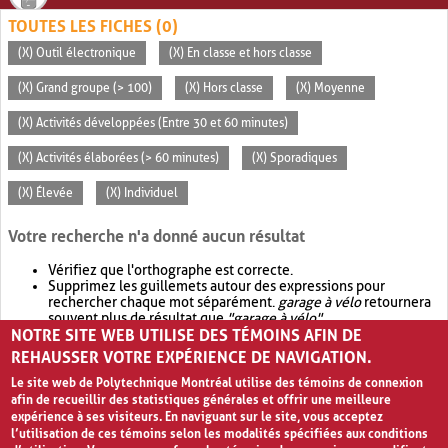
TOUTES LES FICHES (0)
(X) Outil électronique
(X) En classe et hors classe
(X) Grand groupe (> 100)
(X) Hors classe
(X) Moyenne
(X) Activités développées (Entre 30 et 60 minutes)
(X) Activités élaborées (> 60 minutes)
(X) Sporadiques
(X) Élevée
(X) Individuel
Votre recherche n'a donné aucun résultat
Vérifiez que l'orthographe est correcte.
Supprimez les guillemets autour des expressions pour
rechercher chaque mot séparément.
garage à vélo
retournera
souvent plus de résultat que
"garage à vélo"
.
NOTRE SITE WEB UTILISE DES TÉMOINS AFIN DE
Envisagez d'élargir votre recherche avec
OR
.
garage OR vélo
retournera souvent plus de résultat que
garage à vélo
.
REHAUSSER VOTRE EXPÉRIENCE DE NAVIGATION.
Le site web de Polytechnique Montréal utilise des témoins de connexion
afin de recueillir des statistiques générales et offrir une meilleure
expérience à ses visiteurs. En naviguant sur le site, vous acceptez
l’utilisation de ces témoins selon les modalités spécifiées aux conditions