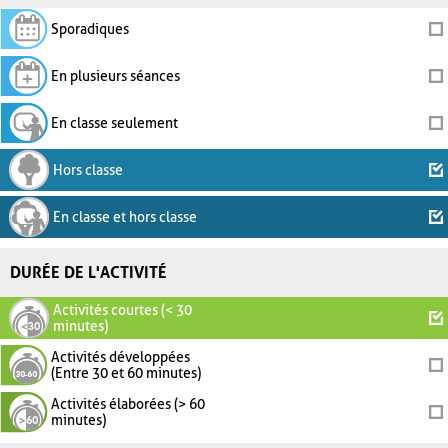
Sporadiques
En plusieurs séances
En classe seulement
Hors classe
En classe et hors classe
DURÉE DE L'ACTIVITÉ
Activités courtes (< 30
minutes)
Activités développées
(Entre 30 et 60 minutes)
Activités élaborées (> 60
minutes)