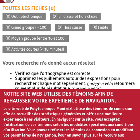
TOUTES LES FICHES (0)
(X) Outil électronique
(X) En classe et hors classe
(X) Grand groupe (> 100)
(X) Hors classe
(X) Faible
(X) Moyen groupe (entre 30 et 100)
(X) Activités courtes (< 30 minutes)
Votre recherche n'a donné aucun résultat
Vérifiez que l'orthographe est correcte.
Supprimez les guillemets autour des expressions pour
rechercher chaque mot séparément.
garage à vélo
retournera
souvent plus de résultat que
"garage à vélo"
.
NOTRE SITE WEB UTILISE DES TÉMOINS AFIN DE
Envisagez d'élargir votre recherche avec
OR
.
garage OR vélo
retournera souvent plus de résultat que
garage à vélo
.
REHAUSSER VOTRE EXPÉRIENCE DE NAVIGATION.
Le site web de Polytechnique Montréal utilise des témoins de connexion
afin de recueillir des statistiques générales et offrir une meilleure
expérience à ses visiteurs. En naviguant sur le site, vous acceptez
l’utilisation de ces témoins selon les modalités spécifiées aux conditions
d’utilisation. Vous pouvez refuser les témoins de connexion en modifiant
vos paramètres de navigation. Pour en savoir plus sur le recours aux