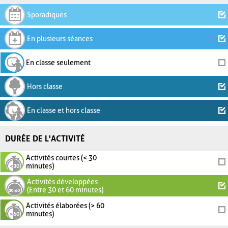
Sporadiques
En plusieurs séances
En classe seulement
Hors classe
En classe et hors classe
DURÉE DE L'ACTIVITÉ
Activités courtes (< 30
minutes)
Activités développées
(Entre 30 et 60 minutes)
Activités élaborées (> 60
minutes)