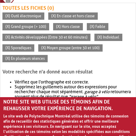
TOUTES LES FICHES (0)
(X) Outil électronique
(X) En classe et hors classe
(X) Grand groupe (> 100)
(X) Hors classe
(X) Faible
(X) Activités développées (Entre 30 et 60 minutes)
(X) Individuel
(X) Sporadiques
(X) Moyen groupe (entre 30 et 100)
(X) En plusieurs séances
Votre recherche n'a donné aucun résultat
Vérifiez que l'orthographe est correcte.
Supprimez les guillemets autour des expressions pour
rechercher chaque mot séparément.
garage à vélo
retournera
souvent plus de résultat que
"garage à vélo"
.
NOTRE SITE WEB UTILISE DES TÉMOINS AFIN DE
Envisagez d'élargir votre recherche avec
OR
.
garage OR vélo
retournera souvent plus de résultat que
garage à vélo
.
REHAUSSER VOTRE EXPÉRIENCE DE NAVIGATION.
Le site web de Polytechnique Montréal utilise des témoins de connexion
afin de recueillir des statistiques générales et offrir une meilleure
expérience à ses visiteurs. En naviguant sur le site, vous acceptez
l’utilisation de ces témoins selon les modalités spécifiées aux conditions