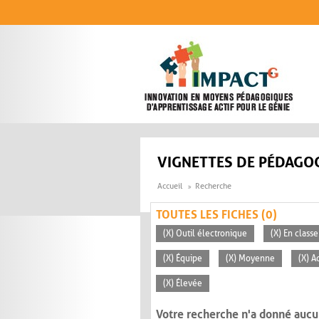
Aller au contenu principal
VIGNETTES DE PÉDAGOG
Accueil
Recherche
TOUTES LES FICHES (0)
(X) Outil électronique
(X) En classe
(X) Équipe
(X) Moyenne
(X) A
(X) Élevée
Votre recherche n'a donné aucu