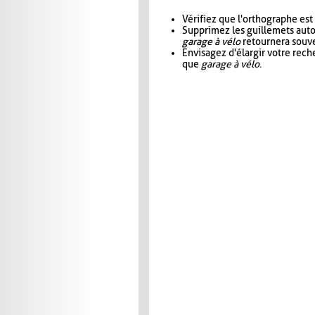
Vérifiez que l'orthographe est
Supprimez les guillemets aut
garage à vélo
retournera souve
Envisagez d'élargir votre rec
que
garage à vélo
.