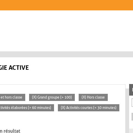
IE ACTIVE
 et hors classe
(X) Grand groupe (> 100)
(X) Hors classe
ctivités élaborées (> 60 minutes)
(X) Activités courtes (< 30 minutes)
n résultat