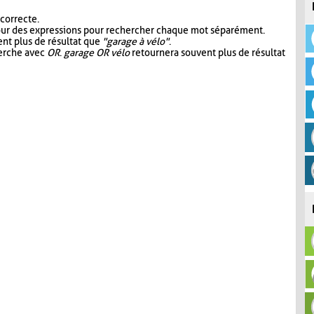
 correcte.
our des expressions pour rechercher chaque mot séparément.
nt plus de résultat que
"garage à vélo"
.
herche avec
OR
.
garage OR vélo
retournera souvent plus de résultat