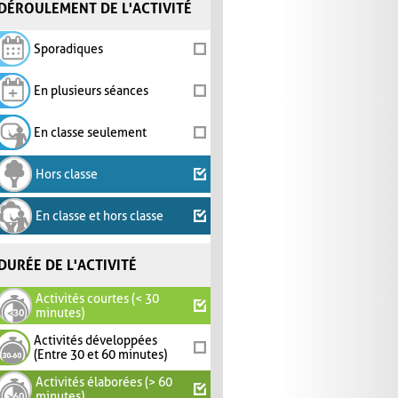
DÉROULEMENT DE L'ACTIVITÉ
Sporadiques
En plusieurs séances
En classe seulement
Hors classe
En classe et hors classe
DURÉE DE L'ACTIVITÉ
Activités courtes (< 30
minutes)
Activités développées
(Entre 30 et 60 minutes)
Activités élaborées (> 60
minutes)