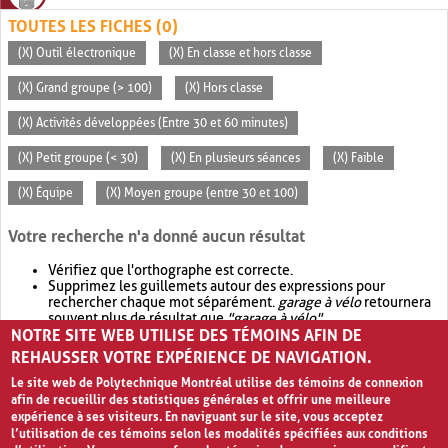
TOUTES LES FICHES (0)
(X) Outil électronique
(X) En classe et hors classe
(X) Grand groupe (> 100)
(X) Hors classe
(X) Activités développées (Entre 30 et 60 minutes)
(X) Petit groupe (< 30)
(X) En plusieurs séances
(X) Faible
(X) Équipe
(X) Moyen groupe (entre 30 et 100)
Votre recherche n'a donné aucun résultat
Vérifiez que l'orthographe est correcte.
Supprimez les guillemets autour des expressions pour
rechercher chaque mot séparément.
garage à vélo
retournera
souvent plus de résultat que
"garage à vélo"
.
NOTRE SITE WEB UTILISE DES TÉMOINS AFIN DE
Envisagez d'élargir votre recherche avec
OR
.
garage OR vélo
retournera souvent plus de résultat que
garage à vélo
.
REHAUSSER VOTRE EXPÉRIENCE DE NAVIGATION.
Le site web de Polytechnique Montréal utilise des témoins de connexion
afin de recueillir des statistiques générales et offrir une meilleure
expérience à ses visiteurs. En naviguant sur le site, vous acceptez
l’utilisation de ces témoins selon les modalités spécifiées aux conditions