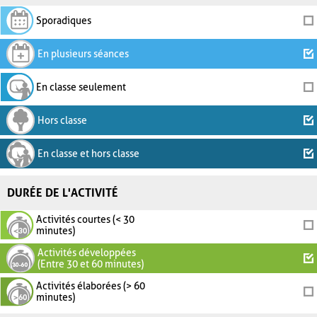
Sporadiques
En plusieurs séances
En classe seulement
Hors classe
En classe et hors classe
DURÉE DE L'ACTIVITÉ
Activités courtes (< 30
minutes)
Activités développées
(Entre 30 et 60 minutes)
Activités élaborées (> 60
minutes)