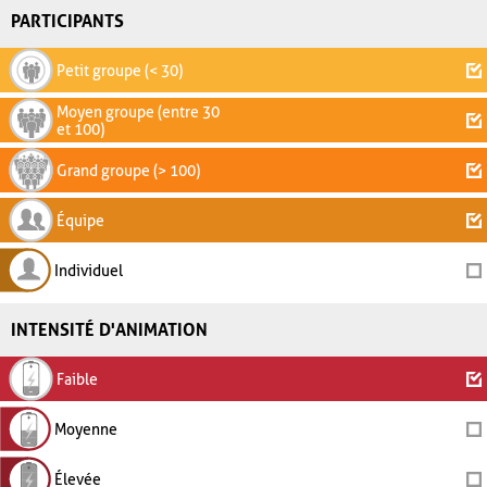
PARTICIPANTS
Petit groupe (< 30)
Moyen groupe (entre 30
et 100)
Grand groupe (> 100)
Équipe
Individuel
INTENSITÉ D'ANIMATION
Faible
Moyenne
Élevée